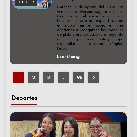
DEPORTES
Caracas, 5 de agosto del 2026.-Los
venezolanos Gerson Izaguirre y Carlos
Córdoba en el decatlón y Eubrig
Maza en el salto de longitud alzaron
el tricolor en el podio en tres
ocasiones al conquistar las medallas
de plata y bronce durante el segundo
día de las pruebas de pista y campo
desarrolladas en el estadio olímpico
Félix…
Leer Mas
1
2
3
…
198
Deportes