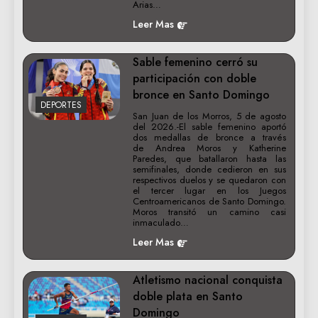
Arias…
Leer Mas
Sable femenino cerró su
participación con doble
bronce en Santo Domingo
DEPORTES
San Juan de los Morros, 5 de agosto
del 2026.-El sable femenino aportó
dos medallas de bronce a través
de Andrea Moros y Katherine
Paredes, que batallaron hasta las
semifinales, donde cedieron en sus
respectivos duelos y se quedaron con
el tercer lugar en los Juegos
Centroamericanos de Santo Domingo.
Moros transitó un camino casi
inmaculado…
Leer Mas
Atletismo nacional conquista
doble plata en Santo
Domingo