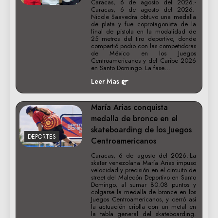
Caracas, 6 de agosto del 2026.-
Caracas, 6 de agosto del 2026.-
Nicole Saavedra obtuvo una medalla
de plata y fue coprotagonista de la
final de pistola en la modalidad de
25 metros del tiro deportivo, donde
compartió podio con las competidoras
de México en los Juegos
Centroamericanos y del Caribe 2026
en Santo Domingo. La fase…
Leer Mas
María Arias conquista
medalla de bronce en el
skateboarding de los Juegos
DEPORTES
Centroamericanos
Caracas, 6 de agosto del 2026.-La
skater venezolana María Arias impuso
velocidad y precisión en el circuito de
street del Malecón Deportivo en Santo
Domingo, al sumar 80.08 puntos y
colgarse la medalla de bronce en los
Juegos Centroamericanos, y cerró así
la actuación criolla con un metal en
la tabla general del skateboarding.