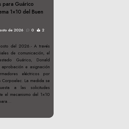
s para Guárico
tema 1×10 del Buen
gosto de 2026
0
2
osto del 2026.- A través
iales de comunicación, el
estado Guárico, Donald
a aprobación e asignación
rmadores eléctricos por
a Corpoelec. La medida se
uesta a las solicitudes
te el mecanismo del 1×10
 para…