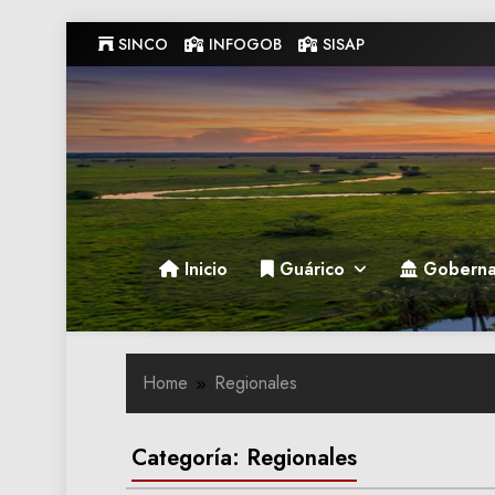
Skip
SINCO
INFOGOB
SISAP
to
content
Gobernacion de Guarico
Gobernacion de Guarico
Inicio
Guárico
Goberna
Home
Regionales
Categoría:
Regionales