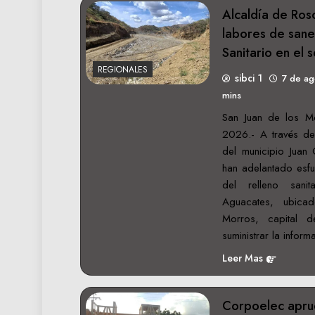
Alcaldía de Ros
labores de sane
Sanitario en el
REGIONALES
sibci 1
7 de a
mins
San Juan de los M
2026.- A través de 
del municipio Juan
han adelantado esfu
del relleno sani
Aguacates, ubic
Morros, capital d
suministrar la infor
Leer Mas
Corpoelec apru