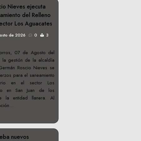
cio Nieves ejecuta
amiento del Relleno
 sector Los Aguacates
gosto de 2026
0
3
orros, 07 de Agosto del
la gestión de la alcaldía
 Germán Roscio Nieves se
erzos para el saneamiento
tario en el sector Los
ado en San Juan de los
e la entidad llanera. Al
mación…
eba nuevos