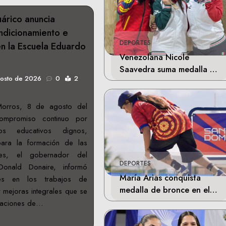
árico anuncia
ndicionamiento e
DEPORTES
en la Escuela Eduardo
Venezolana Nicole
Saavedra suma medalla de
gosto de 2026
0
2
plata en la final de Tiro
Deportivo
Morros, 8 de agosto del
ompromiso continuo por
ios educativos dignos,
ara la formación de las
ones, el gobernador del
DEPORTES
Donald Donaire, informó
María Arias conquista
es en los trabajos de
medalla de bronce en el
 mejoras integrales que se
skateboarding de los
alaciones de…
Juegos Centroamericanos