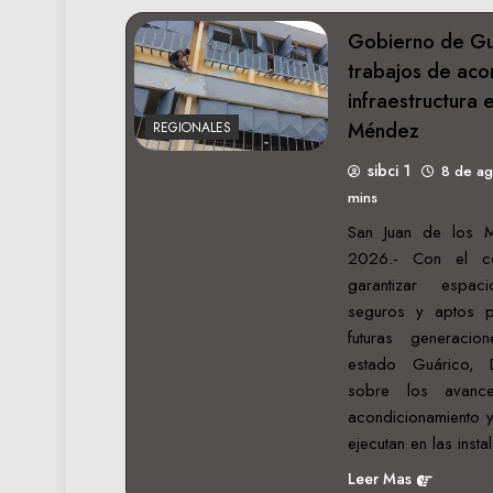
Gobierno de Gu
trabajos de aco
infraestructura 
Méndez
REGIONALES
sibci 1
8 de a
mins
San Juan de los 
2026.- Con el c
garantizar espac
seguros y aptos p
futuras generaci
estado Guárico, 
sobre los avanc
acondicionamiento y
ejecutan en las inst
Leer Mas