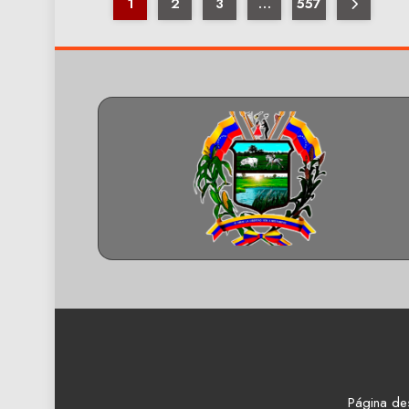
1
2
3
…
557
Página de