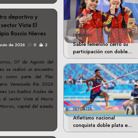
tro deportivo y
 sector Vista El
ipio Roscio Nieves
DEPORTES
Sable femenino cerró su
gosto de 2026
0
2
participación con doble
bronce en Santo Domingo
orros, 07 de Agosto del
es se realizó un encuentro
ivo como parte del Plan
tario Venezuela Ríe 2026
ones Los Sueños Azules de
 el sector Vista el Morro
Morros, capital del estado
DEPORTES
Atletismo nacional
conquista doble plata en
Santo Domingo