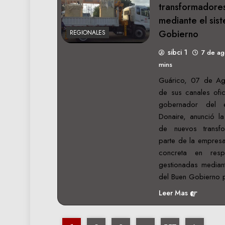
transformadore
mediante el sis
Gobierno
REGIONALES
sibci 1
7 de a
mins
Guárico, 07 de Ag
de sus canales ofic
gobernador del 
Donaire, anunció l
de nuevos transfo
parte de la empres
concreta en resp
gestionadas median
del Buen Gobierno
Leer Mas