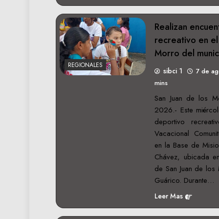
Realizan encuen
recreativo en el
Morro del munic
REGIONALES
sibci 1
7 de a
mins
San Juan de los M
2026.- Este miércol
deportivo recreat
Vacacional Comuni
en la Base de Misi
Chávez, ubicada en
de San Juan de los 
Guárico. Durante…
Leer Mas