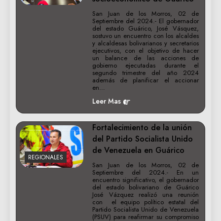
San Juan de los Morros, 02 de
Septiembre del 2024.- El gobernador
del estado Guárico, José Vásquez,
sostuvo un encuentro con los alcaldes
y alcaldesas bolivarianos y secretarios
ejecutivos, con el objetivo de hacer
un balance de las acciones de
gobierno ejecutadas durante el
segundo trimestre del año 2024
además de planificar el accionar
en…
Leer Mas
Fortalecimiento de la unión
del Partido Socialista Unido
de Venezuela en Guárico
REGIONALES
San Juan de los Morros, 02 de
Septiembre del 2024.- En un
encuentro significativo, el gobernador
del estado bolivariano de Guárico
José Vázquez realizó una reunión
con el equipo político estatal del
Partido Socialista Unido de Venezuela
(PSUV) para reafirmar su compromiso