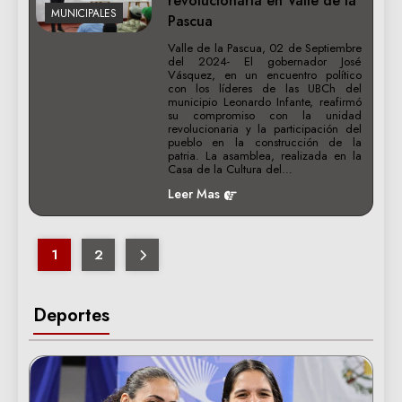
revolucionaria en Valle de la
MUNICIPALES
Pascua
Valle de la Pascua, 02 de Septiembre
del 2024- El gobernador José
Vásquez, en un encuentro político
con los líderes de las UBCh del
municipio Leonardo Infante, reafirmó
su compromiso con la unidad
revolucionaria y la participación del
pueblo en la construcción de la
patria. La asamblea, realizada en la
Casa de la Cultura del…
Leer Mas
1
2
Deportes