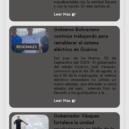
inquebrantable con la entidad llanera
y con la nación. En este sentido el…
Leer Mas
Gobierno Bolivariano
continúa trabajando para
restablecer el sistema
REGIONALES
eléctrico en Guárico
San Juan de los Morros, 02 de
Septiembre del 2024.- El gobernador
del estado Guárico, José Vásquez,
comunicó que el día 30 de agosto, a
las 4:50 de la madrugada, el sistema
eléctrico venezolano ha sufrido un
nuevo sabotaje, que afectado a varios
estados del país, además hizo un
llamado a los guariqueños a la…
Leer Mas
Gobernador Vásquez
fortalece la unidad