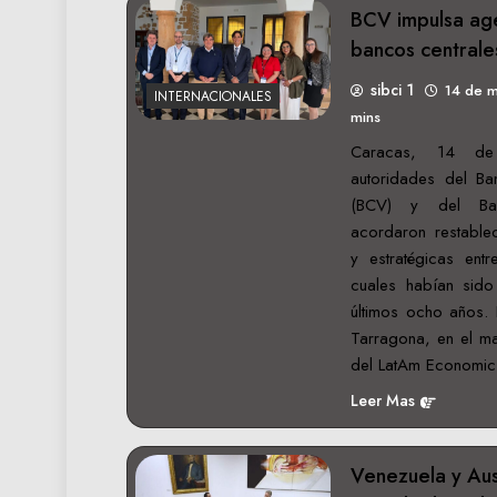
BCV impulsa ag
bancos centrale
sibci 1
14 de 
INTERNACIONALES
mins
Caracas, 14 de
autoridades del Ba
(BCV) y del Ba
acordaron restablec
y estratégicas entr
cuales habían sido 
últimos ocho años. 
Tarragona, en el ma
del LatAm Economi
Leer Mas
Venezuela y Aus