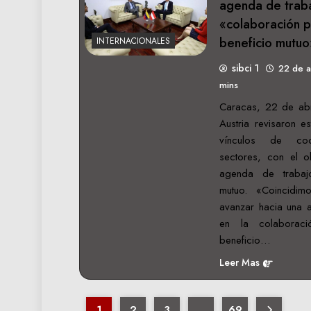
agenda de traba
«colaboración p
beneficio mutuo
INTERNACIONALES
sibci 1
22 de a
mins
Caracas, 22 de abr
Austria revisaron e
vínculos de coo
sectores, con el o
agenda de trabajo
mutuo. «Coincidim
avanzar hacia una 
en la colaborac
beneficio…
Leer Mas
1
2
3
…
69