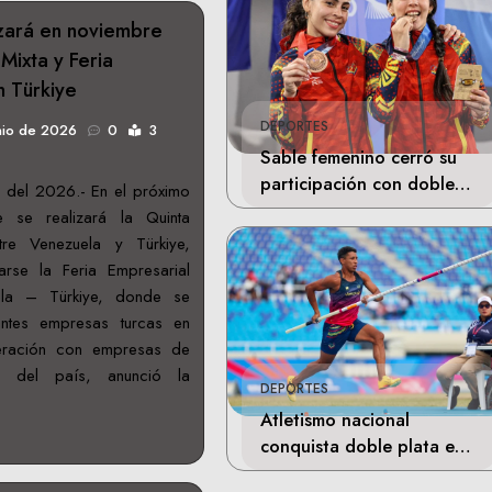
zará en noviembre
Mixta y Feria
n Türkiye
DEPORTES
nio de 2026
0
3
Sable femenino cerró su
participación con doble
 del 2026.- En el próximo
bronce en Santo Domingo
 se realizará la Quinta
tre Venezuela y Türkiye,
rse la Feria Empresarial
la – Türkiye, donde se
antes empresas turcas en
ración con empresas de
es del país, anunció la
DEPORTES
Atletismo nacional
conquista doble plata en
Santo Domingo