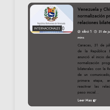
Venezuela y Chil
normalización p
relaciones bilat
INTERNACIONALES
sibci 1
31 de j
mins
Caracas, 31 de jul
de la República B
anunció el inicio d
normalización prog
bilaterales con la 
de un comunicado,
primera etapa, 
reactivar las rel
paso inicial…
Leer Mas