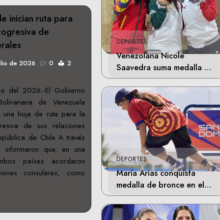
e inician ruta para
rogresiva de
DEPORTES
erales
Venezolana Nicole
ulio de 2026
0
2
Saavedra suma medalla de
plata en la final de Tiro
io del 2026.-El Gobierno
Deportivo
olivariana de Venezuela
e una hoja de ruta para la
resiva de sus relaciones
República de Chile A través
 informaron que, en una
DEPORTES
ambos países acordaron
María Arias conquista
aciones consulares, como
medalla de bronce en el
skateboarding de los
Juegos Centroamericanos