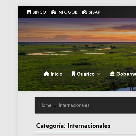
Skip
SINCO
INFOGOB
SISAP
to
content
Gobernacion de Guarico
Gobernacion de Guarico
Inicio
Guárico
Goberna
Home
Internacionales
Categoría:
Internacionales