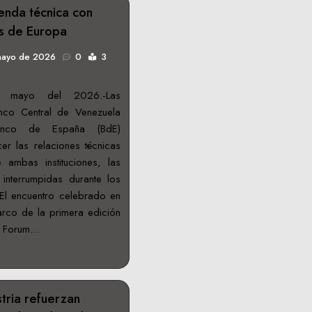
enda técnica con
s de Europa
mayo de 2026
0
3
 mayo del 2026.-Las
nco Central de Venezuela
nco de España (BdE)
er las relaciones técnicas
e ambas instituciones, las
interrumpidas durante los
El encuentro celebrado en
rco de la primera edición
c Forum…
tria refuerzan