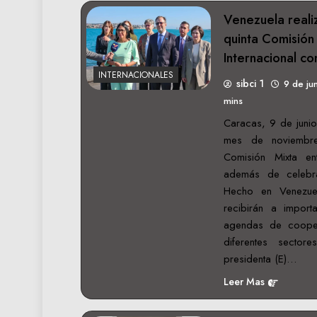
Venezuela reali
quinta Comisión 
Internacional co
INTERNACIONALES
sibci 1
9 de ju
mins
Caracas, 9 de junio
mes de noviembre
Comisión Mixta en
además de celebra
Hecho en Venezue
recibirán a import
agendas de coope
diferentes sector
presidenta (E)…
Leer Mas