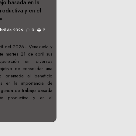
jo basada en la
roductiva y en el
»
bril de 2026
0
2
il del 2026.- Venezuela y
ste martes 21 de abril sus
peración en diversos
bjetivo de consolidar una
 orientada al beneficio
os en la importancia de
agenda de trabajo basada
ión productiva y en el