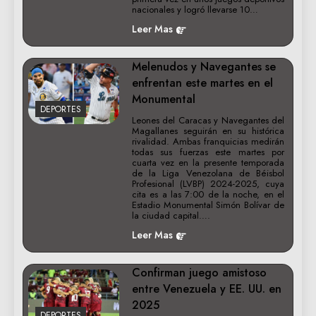
nacionales y logró llevarse 10…
Leer Mas
Melenudos y Navegantes se
enfrentan este martes en el
Monumental
DEPORTES
Leones del Caracas y Navegantes del
Magallanes seguirán en su histórica
rivalidad. Ambas franquicias medirán
todas sus fuerzas este martes por
cuarta vez en la presente temporada
de la Liga Venezolana de Béisbol
Profesional (LVBP) 2024-2025, cuya
cita es a las 7:00 de la noche, en el
Estadio Monumental Simón Bolívar de
la ciudad capital….
Leer Mas
Confirman juego amistoso
entre Venezuela y EE. UU. en
2025
DEPORTES