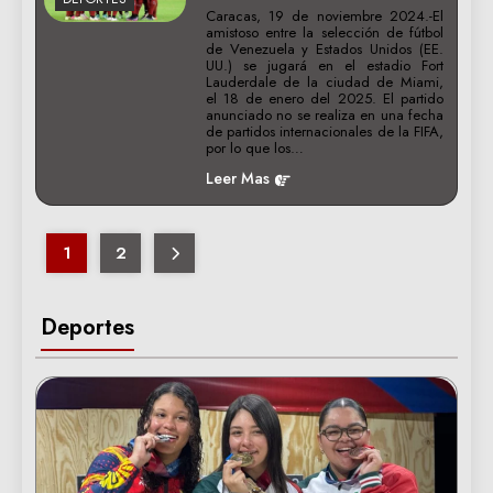
Caracas, 19 de noviembre 2024.-El
amistoso entre la selección de fútbol
de Venezuela y Estados Unidos (EE.
UU.) se jugará en el estadio Fort
Lauderdale de la ciudad de Miami,
el 18 de enero del 2025. El partido
anunciado no se realiza en una fecha
de partidos internacionales de la FIFA,
por lo que los…
Leer Mas
1
2
Deportes