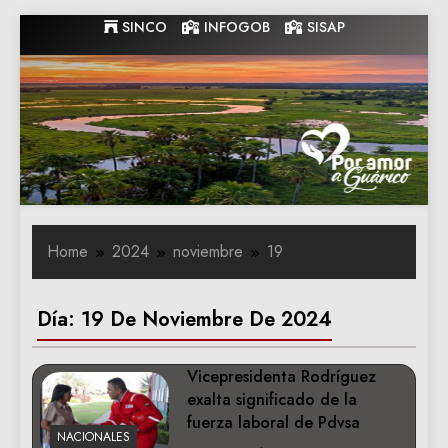
Skip
SINCO
INFOGOB
SISAP
to
content
Gobernacion
Gobernacion de Guarico
de Guarico
Home
2024
noviembre
19
Día:
19 De Noviembre De 2024
Vicepresidenta Rodríguez
exalta significado de la
fuerza laboral de Pdvsa
NACIONALES