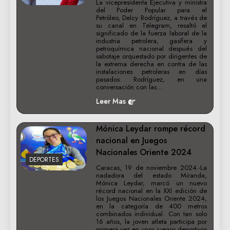
La vicepresidenta Ejecutiva y ministra
del Poder Popular para el
Petróleo, Delcy Rodríguez, a través de
su canal en Telegram, resaltó el
significado de la fuerza laboral de la
industria petrolera, gasífera y
petroquímica nacional después del
sabotaje orquestado por dirigentes de
la extrema derecha en contra de las
instalaciones petroleras en días
pasados. Rodríguez, en una
conversación con las…
Leer Mas
Mónica Leydar rompe récord
nacional en Juegos
Nacionales Oriente 2024
DEPORTES
Caracas, 19 de noviembre 2024.-La
nadadora del estado Miranda,
Mónica Leydar, marcó un nuevo
récord nacional en la XXI edición de
los Juegos Nacionales Oriente 2024,
en la categoría de 400 metros
combinados individual. Con tan solo
16 años, la joven atleta participa por
primera vez en unos juegos deportivos