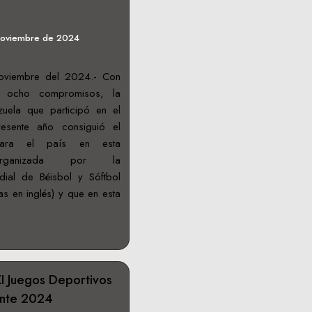
noviembre de 2024
oviembre del 2024.- Con
en ocho compromisos, la
uela que participó en el
esente año consiguió el
para el país en esta
 organizada por la
ial de Béisbol y Sóftbol
s en inglés) y que en esta
XI Juegos Deportivos
ente 2024