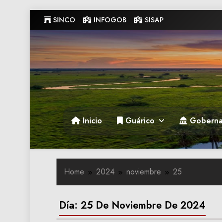
Skip
SINCO
INFOGOB
SISAP
to
content
Gobernacion de Guarico
Gobernacion de Guarico
Inicio
Guárico
Goberna
Home
2024
noviembre
25
Día:
25 De Noviembre De 2024