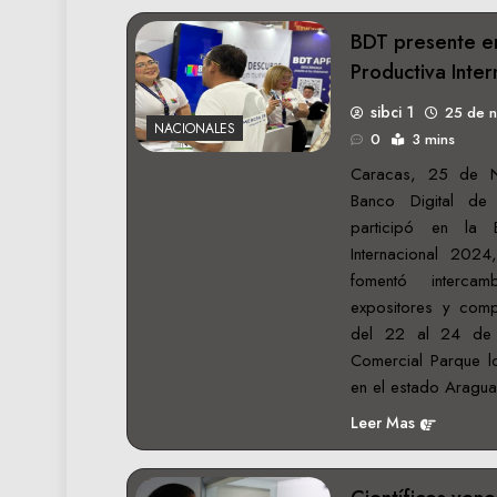
BDT presente e
Productiva Inte
sibci 1
25 de 
NACIONALES
0
3 mins
Caracas, 25 de N
Banco Digital de
participó en la 
Internacional 2024
fomentó intercam
expositores y com
del 22 al 24 de 
Comercial Parque l
en el estado Aragua
Leer Mas