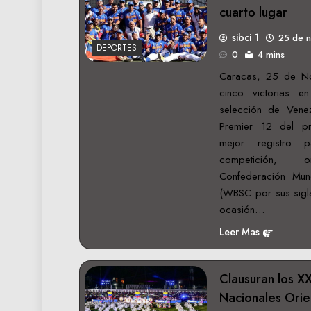
cuarto lugar
sibci 1
25 de 
DEPORTES
0
4 mins
Caracas, 25 de N
cinco victorias 
selección de Venez
Premier 12 del pr
mejor registro 
competición,
Confederación Mund
(WBSC por sus sigla
ocasión…
Leer Mas
Clausuran los X
Nacionales Ori