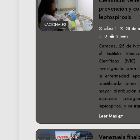
Científicos vene
prevención y con
leptospirosis
NACIONALES
sibci 1
25 de 
0
3 mins
Caracas, 25 de No
el Instituto Venez
Científicas (IVIC
investigación para 
la enfermedad lepto
identificada como 
mayor distribución
especies patóge
leptospiras, y se t
Leer Mas
Venezuela finali