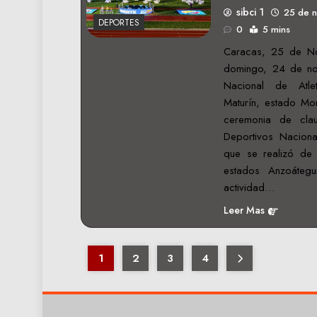
sibci 1
25 de 
DEPORTES
0
5 mins
Caracas, 25 de No
domingo, 24 de no
Nacional de Atle
Maturín, estado Mo
ceremonia de cla
Deportivos Naciona
que se realizó de 
estados Anzoáteg
actividad…
Leer Mas
1
2
3
4