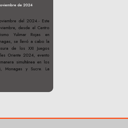
noviembre de 2024
viembre del 2024.- Este
viembre, desde el Centro
tismo Yulimar Rojas en
nagas, se llevó a cabo la
usura de los XXI Juegos
les Oriente 2024, evento
manera simultánea en los
ui, Monagas y Sucre. La