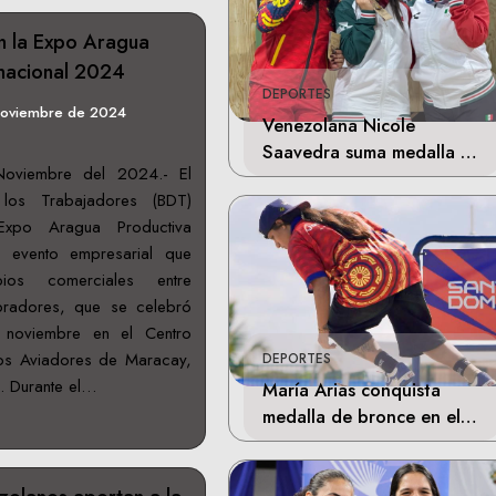
n la Expo Aragua
rnacional 2024
DEPORTES
noviembre de 2024
Venezolana Nicole
Saavedra suma medalla de
oviembre del 2024.- El
plata en la final de Tiro
 los Trabajadores (BDT)
Deportivo
Expo Aragua Productiva
, evento empresarial que
bios comerciales entre
pradores, que se celebró
noviembre en el Centro
os Aviadores de Maracay,
DEPORTES
. Durante el…
María Arias conquista
medalla de bronce en el
skateboarding de los
Juegos Centroamericanos