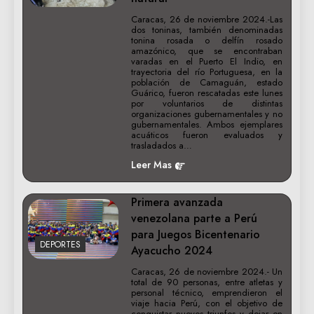
Caracas, 26 de noviembre 2024.-Las
dos toninas, también denominadas
tonina rosada o delfín rosado
amazónico, que se encontraban
varadas en el Puerto El Indio, en
trayectoria del río Portuguesa, en la
población de Camaguán, estado
Guárico, fueron rescatadas este lunes
por voluntarios de distintas
organizaciones gubernamentales y no
gubernamentales. Ambos ejemplares
acuáticos fueron evaluados y
trasladados a…
Leer Mas
Primera avanzada
venezolana parte a Perú
para Juegos Bicentenario
DEPORTES
Ayacucho 2024
Caracas, 26 de noviembre 2024.- Un
total de 90 personas, entre atletas y
personal técnico, emprendieron el
viaje hacia Perú, con el objetivo de
conquistar nuevos triunfos y dejar en