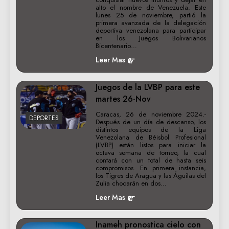
alto el nombre de Venezuela. Este
lunes 25 de noviembre, partió la
primera avanzada de la delegación
deportiva venezolana para participar
en los Juegos Bolivarianos
Bicentenario…
Leer Mas
Juegos de la LVBP para este
martes 26-Nov
Caracas, 26 de noviembre 2024.-
DEPORTES
Después de un día de descanso, los
distintos equipos de la Liga
Venezolana de Béisbol Profesional
(LVBP) están listos para iniciar la
octava semana de torneo, la cual
contará con un total de hasta seis
compromisos. En primera instancia,
los Tigres de Aragua y las Águilas del
Zulia chocarán en dos…
Leer Mas
Inameh pronostica cielo con