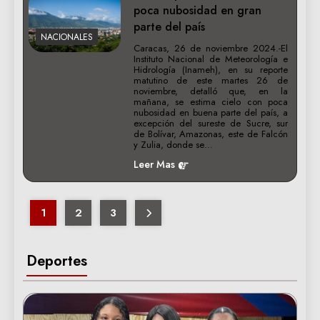
poca nubosidad en gran
parte del país
NACIONALES
Caracas, 26 de noviembre 2024.-El
Instituto Nacional de Meteorología e
Hidrología (Inameh), en su reporte
matutino de este martes 26 de
noviembre, detalló que, en la
mañana, se estima cielo con poca
nubosidad en buena parte del país, a
excepción del sureste de Sucre, sur
de Bolívar, Amazonas, este de Falcón
y Zulia, donde se…
Leer Mas
1
2
3
Deportes