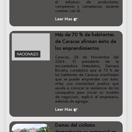
el esfuerzo de productores,
campesinas y campesinos, quienes
cuentan con el…
Leer Mas
Más de 70 % de habitantes
de Caracas afirman éxito de
los emprendimientos
NACIONALES
Caracas, 28 de Noviembre del
2024.- El presidente de la
encuestadora Metadatos, Damaso
Briceño, contabilizó que el 75 % de
los habitantes de Caracas manifiestan
que se puede emprender con éxito.
«Hay una mentalidad positiva que
ayuda a conocer la resiliencia de los
caraqueños para iniciar un modelo
de negocios», explicó el empresario,
además de agregar…
Leer Mas
Damas del ciclismo
demostrarán su potencial en