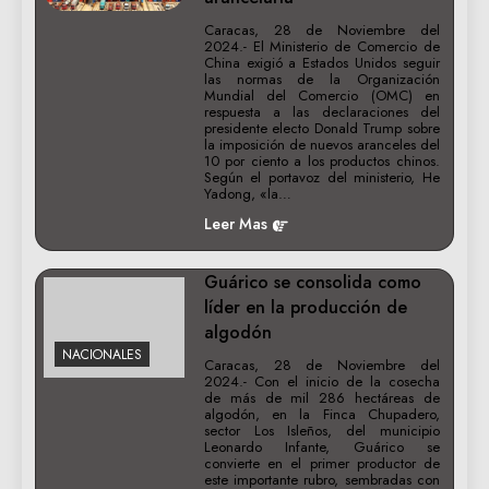
Caracas, 28 de Noviembre del
2024.- El Ministerio de Comercio de
China exigió a Estados Unidos seguir
las normas de la Organización
Mundial del Comercio (OMC) en
respuesta a las declaraciones del
presidente electo Donald Trump sobre
la imposición de nuevos aranceles del
10 por ciento a los productos chinos.
Según el portavoz del ministerio, He
Yadong, «la…
Leer Mas
Guárico se consolida como
líder en la producción de
algodón
NACIONALES
Caracas, 28 de Noviembre del
2024.- Con el inicio de la cosecha
de más de mil 286 hectáreas de
algodón, en la Finca Chupadero,
sector Los Isleños, del municipio
Leonardo Infante, Guárico se
convierte en el primer productor de
este importante rubro, sembradas con