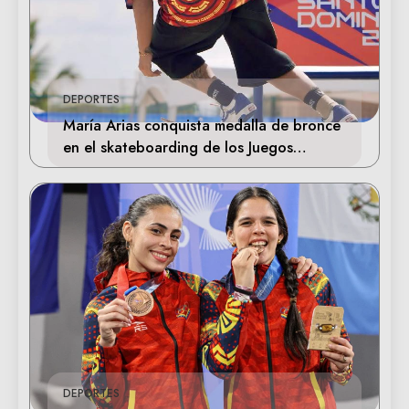
DEPORTES
María Arias conquista medalla de bronce
en el skateboarding de los Juegos
Centroamericanos
DEPORTES