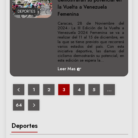
la Vuelta a Venezuela
DEPORTES
Femenina
Caracas, 28 de Noviembre del
2024.- La III Edición de la Vuelta a
Venezuela 2024 Femenina se va a
realizar del 11 al 15 de diciembre, en
la que se tiene previsto que recorrerá
varios estados del país. Con esta
iniciativa deportiva, las damas del
ciclismo demostrarán su potencial; en
esta edición se espera la…
Leer Mas
1
2
3
4
5
…
64
Deportes