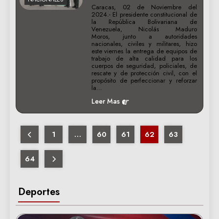
Caracas, 02 de Noviembre del
2024.- El presidente constitucional de
la República Bolivariana de
Venezuela, Nicolás Maduro
Moros, junto a autoridades
nacionales, civiles y militares, hizo
este viernes la entrega de equipos de
trabajo de alta calidad para los
cuerpos de seguridad, policiales, de
rescate y de protección civil, con el
propósito de perfeccionar y reforzar
la…
Leer Mas
1
…
60
61
62
63
64
Deportes