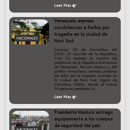
Leer Mas
Venezuela expresa
condolencias a Serbia por
tragedia en la ciudad de
NACIONALES
Novi Sad
Caracas, 02 de Noviembre del
2024.- El canciller de la República,
Yván Gil, expresó en nombre del
presidente de la República Bolivariana
de Venezuela, Nicolás Maduro y del
pueblo venezolano, sentidas palabras
de dolor por la tragedia ocurrida en
la ciudad de Novi Sad, región de
Voivodina, Serbia, donde al menos
14 personas perdieron la…
Leer Mas
Presidente Maduro entrega
equipamiento a los cuerpos
de seguridad del país
NACIONALES