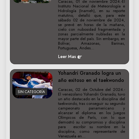
Caracas, 01 de noviembre 2024.-El
Instituto Nacional de Meteorología e
Hidrología (Inameh), en su reporte
matutino, detalló que, para este
sábado 02 de noviembre de 2024,
se prevé en horas de la mañana,
cielo con nubosidad fragmentada y
zonas parcialmente nubladas en la
mayor parte del país. Sin embargo, en
Bolívar, Amazonas, Barinas,
Portuguesa, Andes…
Leer Mas
Yohandri Granado logra un
año exitoso en el taekwondo
Caracas, 02 de Octubre del 2024.-
SIN CATEGORÍA
El venezolano Yohandri Granado, tuvo
un año destacado en la disciplina del
taekwondo, tras conseguir su segundo
campeonato panamericano y
alcanzar el diploma en los Juegos
Olímpicos de París, con lo que
demostró su compromiso y disciplina
para escribir su nombre en la
disciplina, como representante de
Venezuela en…