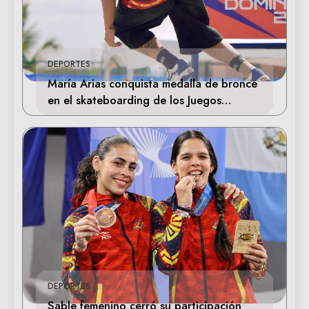
DEPORTES
María Arias conquista medalla de bronce
en el skateboarding de los Juegos
Centroamericanos
DEPORTES
Sable femenino cerró su participación