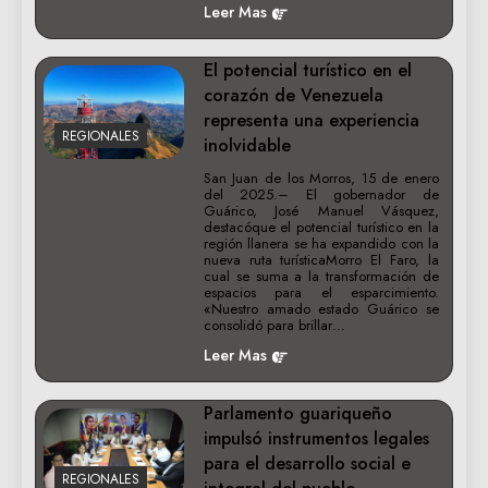
Leer Mas
El potencial turístico en el
corazón de Venezuela
representa una experiencia
REGIONALES
inolvidable
San Juan de los Morros, 15 de enero
del 2025.– El gobernador de
Guárico, José Manuel Vásquez,
destacóque el potencial turístico en la
región llanera se ha expandido con la
nueva ruta turísticaMorro El Faro, la
cual se suma a la transformación de
espacios para el esparcimiento.
«Nuestro amado estado Guárico se
consolidó para brillar…
Leer Mas
Parlamento guariqueño
impulsó instrumentos legales
para el desarrollo social e
REGIONALES