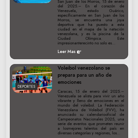
San Juan de los Morros, 15 de enero
del 2025.– En el corazón de
Venezuela, estado Guárico,
específicamente en San Juan de los
Morros, se encuentra una joya
deportiva que ha puesto a esta
ciudad en el mapa de la natación
venezolana, y es la piscina de la
Ciudad Olímpica. Este
impresionanterecinto no solo es…
Leer Mas
Voleibol venezolano se
prepara para un año de
emociones
DEPORTES
Caracas, 15 de enero del 2025.–
Venezuela se alista para vivir un año
vibrante y lleno de emociones en el
mundo del voleibol. La Federación
Venezolana de Voleibol (FVV), ha
anunciado su calendariooficial de
Campeonatos Nacionales 2025, una
serie de eventos que prometen reunir
a losmejores talentos del país en
diversas categorías y regiones, los…