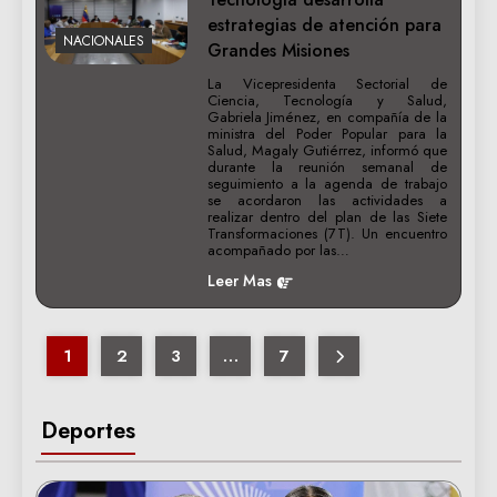
estrategias de atención para
NACIONALES
Grandes Misiones
La Vicepresidenta Sectorial de
Ciencia, Tecnología y Salud,
Gabriela Jiménez, en compañía de la
ministra del Poder Popular para la
Salud, Magaly Gutiérrez, informó que
durante la reunión semanal de
seguimiento a la agenda de trabajo
se acordaron las actividades a
realizar dentro del plan de las Siete
Transformaciones (7T). Un encuentro
acompañado por las…
Leer Mas
1
2
3
…
7
Deportes