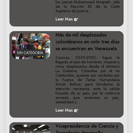
los jueces Mohammad Moqiseh, jefe
de la Sección 53 de la Corte
Suprema de Justicia…
Leer Mas
Más de mil desplazados
colombianos en solo tres días
se encuentran en Venezuela
SIN CATEGORÍA
Caracas, 20-01-2025.- Sigue la
llegada al país de hombres, mujeres y
niños desplazados desde el territorio
La Gabarra, Colombia por el río
Catatumbo, quienes son recibidos por
la Fuerza de Tarea Humanitaria
Simón Bolívar, para brindarles la
atención necesaria, ante la salida
forzada de su país, por la violencia
armada que amenaza su paz,
estabilidad y…
Leer Mas
Vicepresidencia de Ciencia y
Tecnología desarrolla