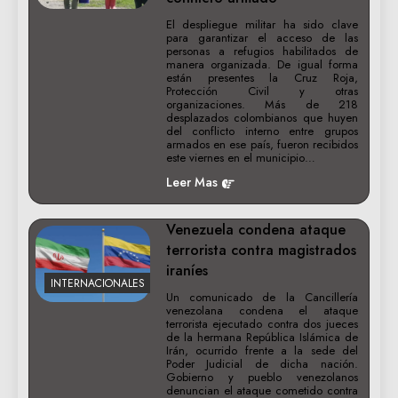
El despliegue militar ha sido clave
para garantizar el acceso de las
personas a refugios habilitados de
manera organizada. De igual forma
están presentes la Cruz Roja,
Protección Civil y otras
organizaciones. Más de 218
desplazados colombianos que huyen
del conflicto interno entre grupos
armados en ese país, fueron recibidos
este viernes en el municipio…
Leer Mas
Venezuela condena ataque
terrorista contra magistrados
iraníes
INTERNACIONALES
Un comunicado de la Cancillería
venezolana condena el ataque
terrorista ejecutado contra dos jueces
de la hermana República Islámica de
Irán, ocurrido frente a la sede del
Poder Judicial de dicha nación.
Gobierno y pueblo venezolanos
denuncian el ataque cometido contra