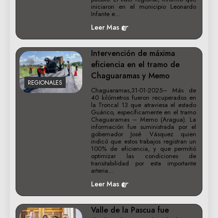
iniciaron en el municipio Leonardo
Infante e…
Leer Mas
Intervención de máxima
eficiencia en el tramo de
Chaguaramas y Memo
REGIONALES
Chaguaramas,31-01-2025– Más de
40 kilómetros fueron recuperados en
la Troncal 13 que atraviesa el estado
Guárico, específicamente en el tramo
Chaguaramas – Memo (Aragua). La
información fue suministrada por el
gobernador José Vásquez quien
indicó que estos trabajos registran un
100% de eficiencia, y que permitió
optimizar las condiciones de
transitabilidad por esta importante
arteria…
Leer Mas
Valle de la Pascua fue