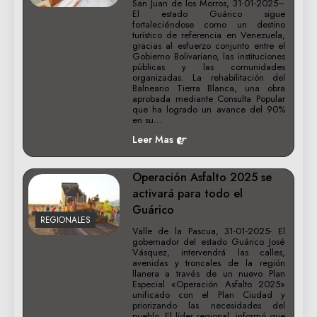
San Juan de los Morros, 31-01-2025–
El estado Guárico sigue
fortaleciéndose como un destino
turístico de referencia en Venezuela,
gracias al esfuerzo conjunto entre el
Gobierno Bolivariano, las instituciones
públicas y las comunidades
organizadas. La rehabilitación del
Balneario Tierra Blanca, una obra
aprobada mediante Consulta Popular
que ha logrado un avance del 90%
en su…
Leer Mas
Operación Asfalto 2025 se
activará para todo el
Guárico
REGIONALES
Valle de la Pascua, 31-01-2025- El
gobernador del estado Guárico José
Vásquez, intervendrá las calles,
avenidas y troncales de la región
llanera a través de un nuevo Plan
Especial «Operación Asfalto 2025»
unificado con el Plan Ciudad y
priorizando las necesidades del
pueblo. El líder regional, informó que