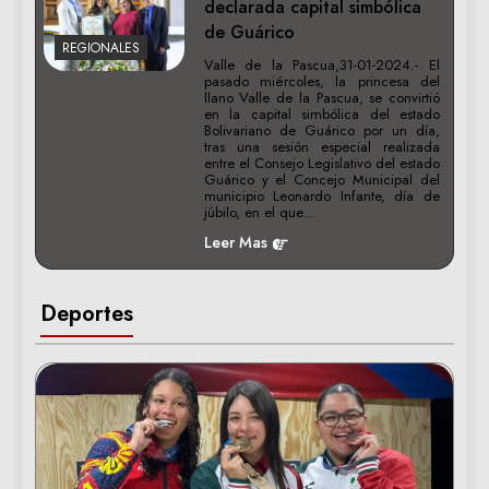
declarada capital simbólica
de Guárico
REGIONALES
Valle de la Pascua,31-01-2024.- El
pasado miércoles, la princesa del
llano Valle de la Pascua, se convirtió
en la capital simbólica del estado
Bolivariano de Guárico por un día,
tras una sesión especial realizada
entre el Consejo Legislativo del estado
Guárico y el Concejo Municipal del
municipio Leonardo Infante, día de
júbilo, en el que…
Leer Mas
Deportes