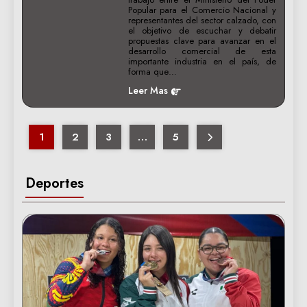
Popular para el Comercio Nacional y
representantes del sector calzado, con
el objetivo de escuchar y debatir
propuestas clave para avanzar en el
desarrollo comercial de esta
importante industria en el país, de
forma que…
Leer Mas
1
2
3
…
5
Deportes