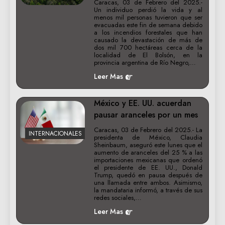
Caracas, 03 de Febrero del 2025.-
Un individuo perdió la vida y al
menos mil personas tuvieron que ser
evacuadas este fin de semana debido
a los incendios forestales que han
causado la devastación de más de
dos mil 700 hectáreas cerca de la
localidad de El Bolsón, en la
provincia argentina de Río Negro,…
Leer Mas
México y EE. UU. acuerdan
pausar aranceles por un mes
Caracas, 03 de Febrero del 2025.- La
INTERNACIONALES
presidenta de México, Claudia
Sheinbaum, aseguró este lunes que el
aumento de aranceles del 25 % a las
importaciones mexicanas que ordenó
el presidente de EE. UU., Donald
Trump, quedó en pausa después de
una llamada entre ambos. Asimismo,
la mandataria informó, a través de sus
redes sociales,…
Leer Mas