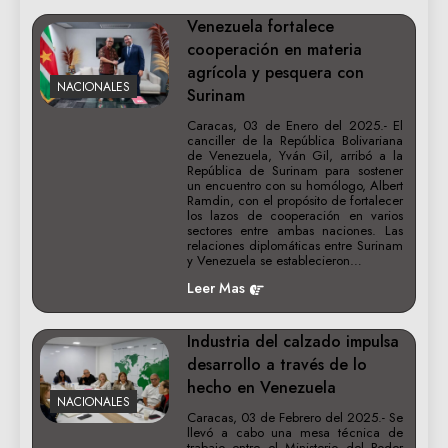
‌Venezuela fortalece
cooperación en materia
agrícola y pesquera con
NACIONALES
Surinam
Caracas, 03 de Enero del 2025.- El
canciller de la República Bolivariana
de Venezuela, Yván Gil, arribó a la
República de Surinam para sostener
un encuentro con su homólogo, Albert
Ramdin, con el propósito de fortalecer
los lazos de cooperación en varios
sectores entre ambas naciones. Las
relaciones diplomáticas entre Surinam
y Venezuela se establecieron…
Leer Mas
Industria del calzado impulsa
desarrollo a través de lo
hecho en Venezuela
NACIONALES
Caracas, 03 de Febrero del 2025.- Se
llevó a cabo una mesa técnica de
trabajo entre el Ministerio del Poder