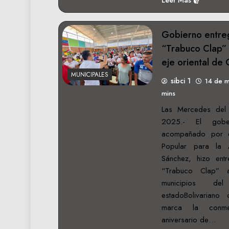
Leer Mas
Gobierno entreg
“Trabuco Clap” 
eje oriental de
MUNICIPALES
sibci 1
14 de 
mins
Las Mercedes del
2025.- El gobe
acompañado por el
Popular para la A
Sánchez, hizo ent
“Trabuco Clap” 
municipios de
estadoBolivariano
marca la conme
aniversario de…