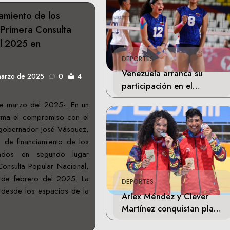
iamiento de los
 Primera Consulta
al 2025 en
DEPORTES
Venezuela arranca su
marzo de 2025
0
4
participación en el
Mundial Sub-17 de
e marzo del 2025-. En un
Voleibol en Chile
irma el compromiso con el
gobernador José Vásquez,
a de financiamiento de los
onados en segundo lugar
Consulta Popular Nacional,
 de febrero del 2025. La
DEPORTES
ó desde los espacios de la
Arlex Méndez y Clever
Martínez conquistan plata
en Juegos