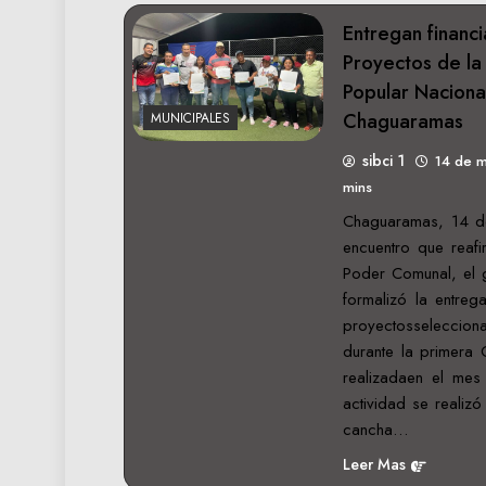
Entregan financ
Proyectos de la
Popular Nacion
Chaguaramas
MUNICIPALES
sibci 1
14 de 
mins
Chaguaramas, 14 d
encuentro que reaf
Poder Comunal, el 
formalizó la entreg
proyectosselecci
durante la primera 
realizadaen el mes
actividad se realiz
cancha…
Leer Mas