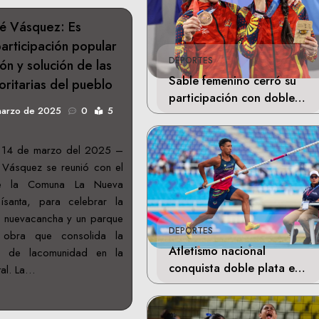
é Vásquez: Es
articipación popular
DEPORTES
ión y solución de las
Sable femenino cerró su
oritarias del pueblo
participación con doble
marzo de 2025
0
5
bronce en Santo Domingo
, 14 de marzo del 2025 –
 Vásquez se reunió con el
e la Comuna La Nueva
santa, para celebrar la
a nuevacancha y un parque
DEPORTES
 obra que consolida la
Atletismo nacional
iva de lacomunidad en la
conquista doble plata en
tal. La…
Santo Domingo