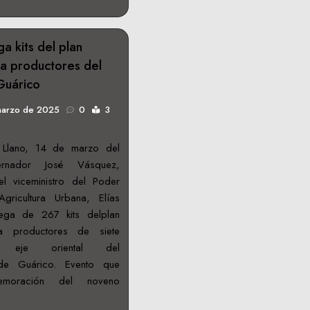
a kits del plan
a productores del
 Guárico
marzo de 2025
0
3
 Llano, 14 de marzo del
rnador José Vásquez,
 viceministro del Poder
gricultura Urbana, Elías
rega de 267 kits delplan
a productores de siete
l eje oriental del
 de Guárico. Evento que
moración del noveno