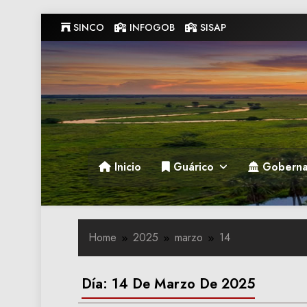
Skip
SINCO
INFOGOB
SISAP
to
content
Gobernacion de Guarico
Gobernacion de Guarico
Inicio
Guárico
Goberna
Home
2025
marzo
14
Día:
14 De Marzo De 2025