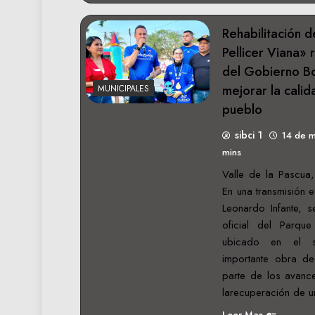
Rehabilitación d
Pellicer Viana» 
del Gobierno Bo
mejorar la calid
MUNICIPALES
pueblo
sibci 1
14 de 
mins
Valle de la Pascua
En una transmisión 
Leonardo Infante, s
oficial del Parque
ubicado en el s
importante obra de 
parte de los avance
larecuperación de u