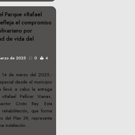
Centroamericanos 2026
el Parque «Rafael
refleja el compromiso
livariano por
ad de vida del
marzo de 2025
0
4
, 14 de marzo del 2025.-
especial desde el municipio
e llevó a cabo la entrega
 «Rafael Pellicer Viana»,
ector Cristo Rey. Esta
rehabilitación, que forma
s del Plan 39, representa
na instalación…