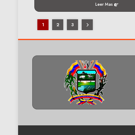
Leer Mas
1
2
3