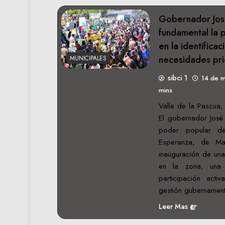
Gobernador Jos
fundamental la p
en la identificac
necesidades pri
MUNICIPALES
sibci 1
14 de 
mins
Valle de la Pascua
El gobernador José
poder popular d
Esperanza, de Maí
inauguración de un
en la zona, una
participación act
gestión gubernamen
Leer Mas