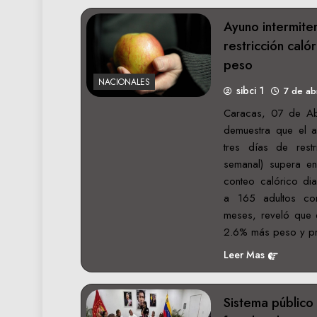
Ayuno intermite
restricción caló
peso
NACIONALES
sibci 1
7 de ab
Caracas, 07 de Ab
demuestra que el ay
tres días de rest
semanal) supera en
conteo calórico dia
a 165 adultos co
meses, reveló que 
2.6% más peso y p
Leer Mas
Sistema público