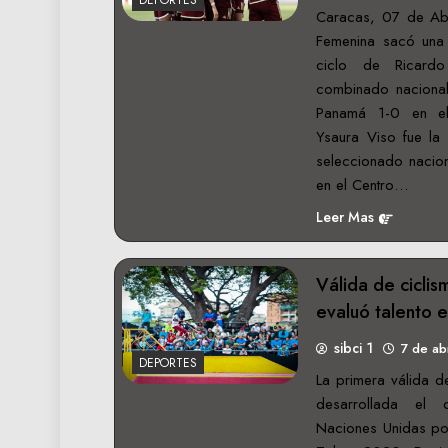
Caracas, 07 de Abri
Femenina sacó una v
ciclo de Ricardo
combinado nacional
Panamá 1-0 en el
Ysaura Viso fue la 
seleccionado nacion
en el Centro…
Leer Mas
Válida de ciclis
evaluó talento e
sibci 1
7 de ab
DEPORTES
La primera válida de
desarrollada el
Naciones Unidas por