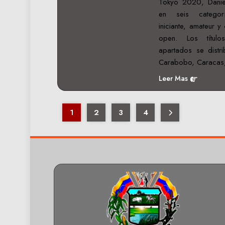
Tokyo 2020, Daniel
en seis categor
iniciante, amateur y 
open. Los títul
apartados se distri
Carabobo, Caraca
Leer Mas
1
2
3
4