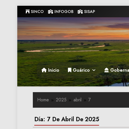
Skip
SINCO
INFOGOB
SISAP
to
content
Gobernacion de Guarico
Gobernacion de Guarico
Inicio
Guárico
Goberna
Home
2025
abril
7
Día:
7 De Abril De 2025