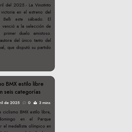
l del 2025.- La Vinotinto
ictoria en el estreno del
 Belli este sábado. El
 venció a la selección de
 primer duelo amistoso.
autora del único tanto del
al, que disputó su partido
mo BMX estilo libre
n seis categorías
ril de 2025
0
3 mins
 ciclismo BMX estilo libre,
 domingo en el Parque
 el medallista olímpico en