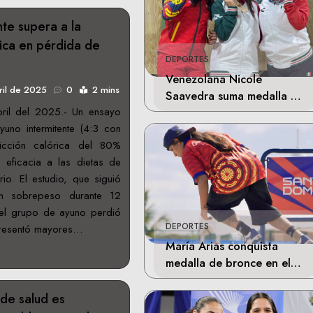
nte supera a la
rica en pérdida de
DEPORTES
Venezolana Nicole
ril de 2025
0
2 mins
Saavedra suma medalla de
ril del 2025.- Un ensayo
plata en la final de Tiro
uno intermitente (4:3 con
Deportivo
ricción calórica del 80%
 eficacia a las dietas de
rio. El estudio, que siguió
n sobrepeso durante 12
el grupo de ayuno perdió
DEPORTES
resentó mayores…
María Arias conquista
medalla de bronce en el
skateboarding de los
Juegos Centroamericanos
 de salud es