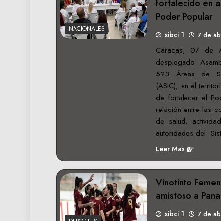
fortalecido en 
Poder Popular
NACIONALES
sibci 1
7 de ab
Caracas, 07 de A
desplegado Asambl
593 Áreas de Sal
(ASIC), en el territo
de fortalecer el Po
relación entre las 
de salud, activida
autoridades del Si
Leer Mas
Vinotinto Femen
amistoso a Pan
sibci 1
7 de ab
DEPORTES