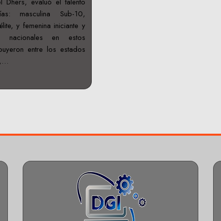
 Dhers, evaluó el talento
ías: masculina Sub-10,
élite, y femenina iniciante y
os nacionales en estos
buyeron entre los estados
s,…