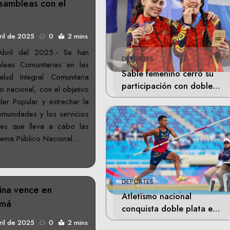
asambleas con el
ril de 2025
0
2 mins
bril del 2025.- Se han
DEPORTES
eas Comunitarias en las
Sable femenino cerró su
ud Integral Comunitaria
participación con doble
rio nacional, con el objetivo
bronce en Santo Domingo
der Popular y estrechar la
comunidades y los servicios
des que lleva a cabo las
stema Público Nacional…
DEPORTES
ina vence en
Atletismo nacional
amá
conquista doble plata en
Santo Domingo
ril de 2025
0
2 mins