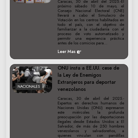
Caracas, 30 de abril del 2025.-El
próximo sábado 10 de mayo, el
Consejo Nacional Electoral (CNE)
llevará a cabo el Simulacro de
Votación en los centros habilitados en
todo el país, con el objetivo de
familiarizar a la ciudadanía con el
proceso de voto automatizado y
permitir una experiencia práctica
antes de los comicios para…
Leer Mas
ONU insta a EE.UU. cese de
la Ley de Enemigos
Extranjeros para deportar
NACIONALES
venezolanos
Caracas, 30 de abril del 2025.-
Expertos en derechos humanos de
Naciones Unidas (ONU) expresaron
este miércoles la profunda
preocupación por las deportaciones
ilegales desde Estados Unidos a El
Salvador, de más de 250 hombres
venezolanos y salvadoreños, a
quienes vinculan con pandillas