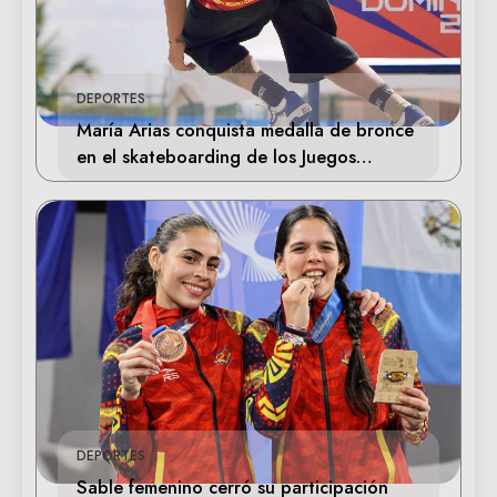
DEPORTES
María Arias conquista medalla de bronce
en el skateboarding de los Juegos
Centroamericanos
DEPORTES
Sable femenino cerró su participación