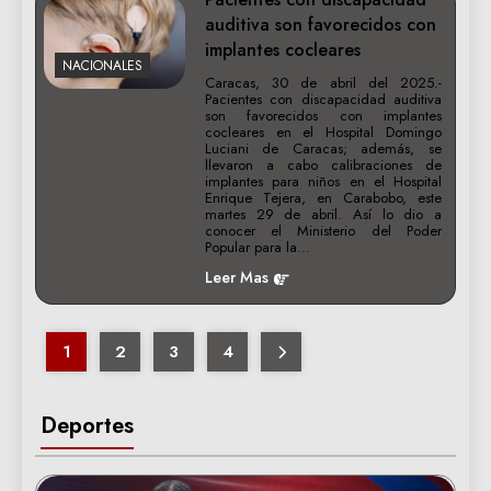
auditiva son favorecidos con
implantes cocleares
NACIONALES
Caracas, 30 de abril del 2025.-
Pacientes con discapacidad auditiva
son favorecidos con implantes
cocleares en el Hospital Domingo
Luciani de Caracas; además, se
llevaron a cabo calibraciones de
implantes para niños en el Hospital
Enrique Tejera, en Carabobo, este
martes 29 de abril. Así lo dio a
conocer el Ministerio del Poder
Popular para la…
Leer Mas
1
2
3
4
Deportes