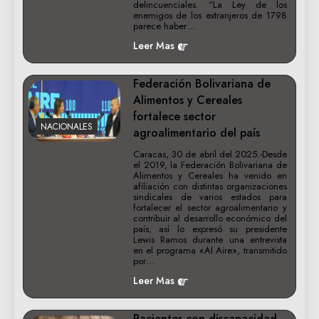
delincuenciales. “La Ley de los
enemigos de los extranjeros de 1798
parece haber…
Leer Mas
Federación Bolivariana de
Alimentos y Cereales
fortalece sector
NACIONALES
agroalimentario del país
Caracas, 30 de abril del 2025.-Desde
el 2019, la Federación Bolivariana de
Alimentos y Cereales ha venido en
afiliación con distintas organizaciones
sindicales de varios estados para
fortalecer el sector agroalimentario y
contribuir al desarrollo económico del
país; así lo expresó su presidente
Lewis Ramos durante una entrevista
en el programa «Al Aire», transmitido
por…
Leer Mas
Pacientes con discapacidad