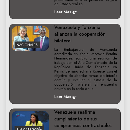
de Estado realizó…
Leer Mas
Venezuela y Tanzania
afianzan la cooperación
bilateral
NACIONALES
La Embajadora de Venezuela
acreditada en Kenia, Moravia Peralta
Hernández, sostuvo una reunión de
trabajo con el Alto Comisionado de la
República Unida de Tanzania en
Kenia, Bernard Yohana Kibesse, con el
objetivo de abordar temas de interés
común y evaluar el estatus de la
cooperación bilateral. El encuentro
ocurrió en la sede de la…
Leer Mas
Venezuela reafirma
cumplimiento de sus
compromisos contractuales
SIN CATEGORÍA