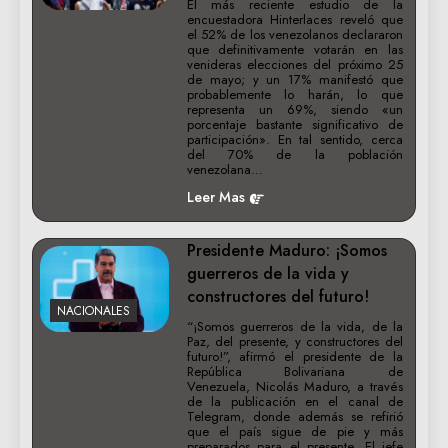
El más reciente estudio de la
encuestadora Hinterlaces reveló que
el 52% de los venezolanos declararon
que definitivamente votarán en las
venideras elecciones del próximo 25
de mayo; y un 17% manifestó que
probablemente lo harán, lo que
representa un 69%, siendo «un
porcentaje bastante significativo de
participación». En tal sentido, cerca
del 70% de la población
venezolana…
Leer Mas
Presidente Maduro: ¡Somos
guerreros de la vida y
constructores del futuro!
NACIONALES
“¡Somos guerreros de la vida, de la
Paz, del presente, y constructores del
futuro!”, afirmó el presidente de la
República Bolivariana de
Venezuela, Nicolás Maduro, a través
de la publicación en el canal de
Telegram, donde además se refirió
que el país sigue de pie y más
preparados para el presente. El jefe