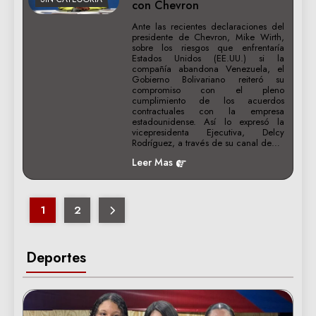
con Chevron
Ante las recientes declaraciones del
presidente de Chevron, Mike Wirth,
sobre los riesgos que enfrentaría
Estados Unidos (EE.UU.) si la
compañía abandona Venezuela, el
Gobierno Bolivariano reiteró su
compromiso con el pleno
cumplimiento de los acuerdos
contractuales con la empresa
estadounidense. Así lo expresó la
vicepresidenta Ejecutiva, Delcy
Rodríguez, a través de su canal de…
Leer Mas
1
2
Deportes