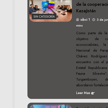
de la cooperaci
Kazajistán
SIN CATEGORÍA
sibci 1
3 de ju
mins
Como parte de la
objetivo de com
ecosocialistas, la
Nacional de Parqu
Chávez Rodrígue
encuentro con el pr
Estatal Republicana
Fauna Silvestre
Turgambsyev, d
abordaron fortaleci
Leer Mas