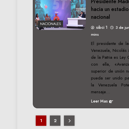
Presidente Mad
hacia un estadio
nacional
NACIONALES
sibci 1
3 de ju
mins
El presidente de la
Venezuela, Nicolás 
de la Patria es Ley
con ella, «Avan
superior de unión n
pueda ser unido par
la Venezuela Pot
mensaje…
Leer Mas
1
2