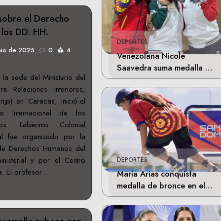
o sobre el Derecho
e los DD. HH.
DEPORTES
nio de 2025
0
4
Venezolana Nicole
Saavedra suma medalla de
 la sede del Ministerio del
plata en la final de Tiro
a Relaciones Interiores,
Deportivo
rijp) en Caracas, inició-el
ho Internacional de los
s: Laberinto Colonial
ual fue organizado por la
 de Derechos Humanos del
nisterial y por el Centro
DEPORTES
da. El profesor…
María Arias conquista
medalla de bronce en el
skateboarding de los
Juegos Centroamericanos