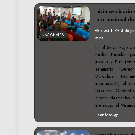
Inicia seminari
Internacional d
sibci 1
3 de ju
NACIONALES
mins
En el Salón Rojo de
Poder Popular par
Justicia y Paz (Mpp
seminario “Derec
Derechos Humano
Imperialista”, el c
Dirección General
citado despacho mi
Internacional Miran
Leer Mas