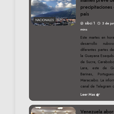
Inameh prevé de
precipitaciones
país
NACIONALES
sibci 1
3 de ju
mins
Este martes en hor
desarrollo nubo
diferentes partes d
la Guayana Esequiba
de Sucre, Carabobo,
Lara, este de Gu
Barinas, Portug
Maracaibo. La infor
canal de Telegram 
Leer Mas
Venezuela abord