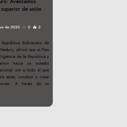
uro: Avanzamos
 superior de unión
nio de 2025
0
2
 República Bolivariana de
Maduro, afirmó que el Plan
 Orgánica de la República y
zamos hacia un estadio
acional: unir a todo el que
a amar, construir y crear
encia». A través de un