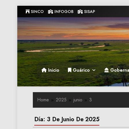
Skip
SINCO
INFOGOB
SISAP
to
content
Gobernacion de Guarico
Gobernacion de Guarico
Inicio
Guárico
Goberna
Home
2025
junio
3
Día:
3 De Junio De 2025