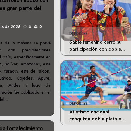
sarrollo nuboso con
 en gran parte del
nio de 2025
0
2
DEPORTES
Sable femenino cerró su
as de la mañana se prevé
participación con doble
so con precipitaciones
bronce en Santo Domingo
el país, específicamente en
, Bolívar, Amazonas, este
 Yaracuy, este de Falcón,
árico, Cojedes, Apure,
uesa, Andes y lago de
mación fue publicada en el
del…
DEPORTES
Atletismo nacional
conquista doble plata en
Santo Domingo
a fortalecimiento