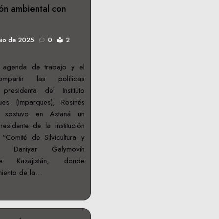
ón ambiental con
nio de 2025
0
2
 agenda de trabajo y el
partir las políticas
 presidenta del Instituto
es (Imparques), Rosinés
z sostuvo en Astaná un
esidente de la Institución
 “Comité de Silvicultura y
”, Daniyar Galymovih
e Kazajistán, donde
miento de la…