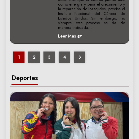
como energía y para el crecimiento y
la reparación de los tejidos, precisa el
Instituto Nacional del Cáncer de
Estados Unidos. Sin embargo, no
siempre este proceso se da de
manera indicada…
Leer Mas
1
2
3
4
Deportes