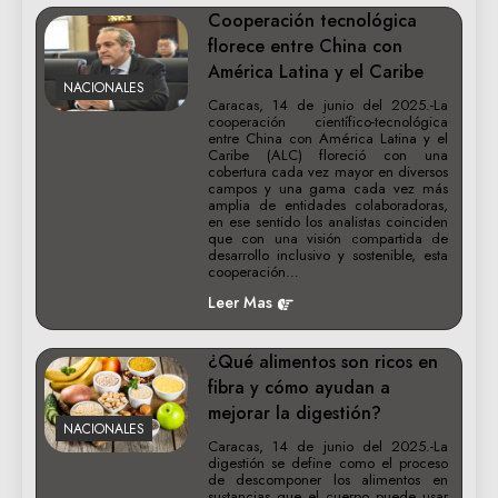
Cooperación tecnológica
florece entre China con
América Latina y el Caribe
NACIONALES
Caracas, 14 de junio del 2025.-La
cooperación científico-tecnológica
entre China con América Latina y el
Caribe (ALC) floreció con una
cobertura cada vez mayor en diversos
campos y una gama cada vez más
amplia de entidades colaboradoras,
en ese sentido los analistas coinciden
que con una visión compartida de
desarrollo inclusivo y sostenible, esta
cooperación…
Leer Mas
¿Qué alimentos son ricos en
fibra y cómo ayudan a
mejorar la digestión?
NACIONALES
Caracas, 14 de junio del 2025.-La
digestión se define como el proceso
de descomponer los alimentos en
sustancias que el cuerpo puede usar