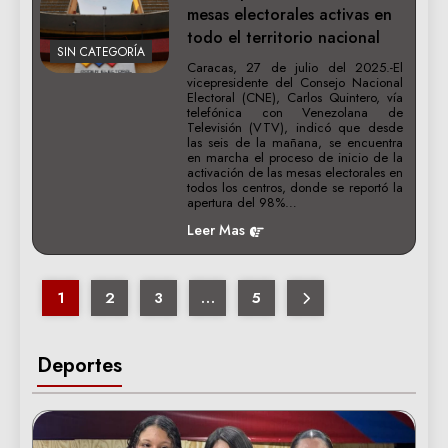
mesas electorales activas en
todo el territorio nacional
SIN CATEGORÍA
Caracas, 27 de julio del 2025.-El
vicepresidente del Consejo Nacional
Electoral (CNE), Carlos Quintero, vía
telefónica con Venezolana de
Televisión (VTV), indicó que desde
las seis de la mañana, se encuentra
en marcha el proceso de inicio de la
activación de las mesas electorales en
todos los centros, donde se reportó la
apertura del 98%…
Leer Mas
1
2
3
…
5
Deportes