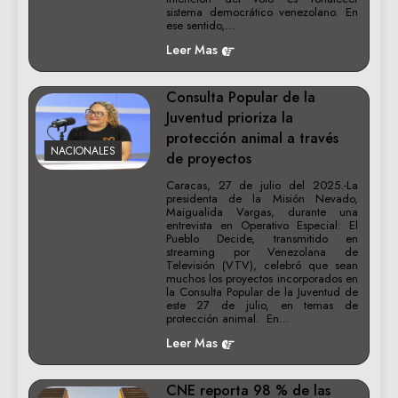
sistema democrático venezolano. En
ese sentido,…
Leer Mas
Consulta Popular de la
Juventud prioriza la
protección animal a través
NACIONALES
de proyectos
Caracas, 27 de julio del 2025.-La
presidenta de la Misión Nevado,
Maigualida Vargas, durante una
entrevista en Operativo Especial: El
Pueblo Decide, transmitido en
streaming por Venezolana de
Televisión (VTV), celebró que sean
muchos los proyectos incorporados en
la Consulta Popular de la Juventud de
este 27 de julio, en temas de
protección animal. En…
Leer Mas
CNE reporta 98 % de las