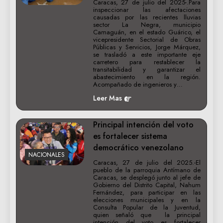
Caracas, 27 de julio del 2025-.Para
inspeccionar las afectaciones
causadas por las recientes lluvias
sector La Negra, municipio
Camaguán, en el estado Guárico, el
vicepresidente Sectorial de Obras
Públicas y Servicios, Jorge Márquez,
se trasladó a este importante eje
carretero para restablecer la
transitabilidad y garantizar el
abastecimiento en la región.
Acompañado de ingenieros y…
Leer Mas
Principal intención del voto
es fortalecer sistema
democrático venezolano
NACIONALES
Caracas, 27 de julio del 2025.-El
pueblo de la parroquia Antímano de
Caracas, se desplegó junto al jefe de
Gobierno del Distrito Capital, Nahum
Fernández, para participar en las
elecciones municipales y en la
Consulta Popular de la Juventud,
quien señaló que la principal
intención del voto es fortalecer