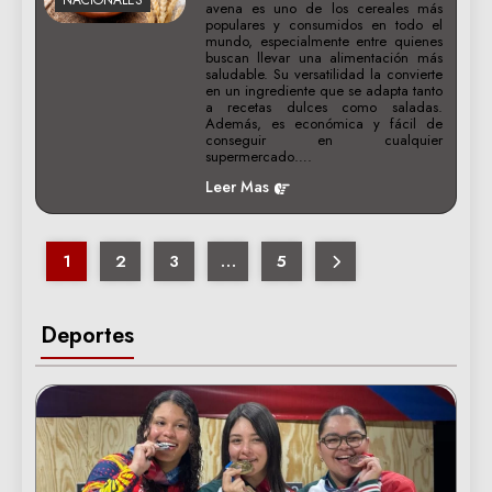
avena es uno de los cereales más
populares y consumidos en todo el
mundo, especialmente entre quienes
buscan llevar una alimentación más
saludable. Su versatilidad la convierte
en un ingrediente que se adapta tanto
a recetas dulces como saladas.
Además, es económica y fácil de
conseguir en cualquier
supermercado….
Leer Mas
1
2
3
…
5
Deportes