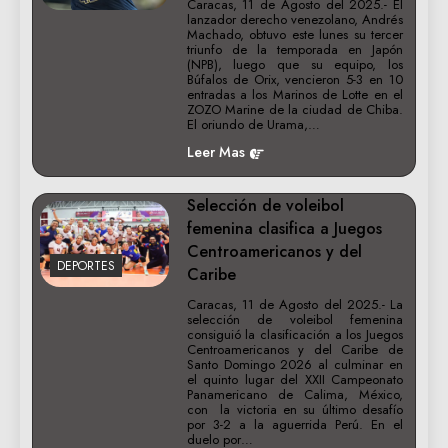
Caracas, 11 de Agosto del 2025.- El
lanzador derecho venezolano, Andrés
Machado, obtuvo este lunes su tercer
triunfo de la temporada en Japón
(NPB), luego que su equipo, los
Búfalos de Orix, vencieron 5-3 en 10
entradas a los Marinos de Lotte en el
ZOZO Marine de la ciudad de Chiba.
El oriundo de Urama,…
Leer Mas
Selección de voleibol
femenina clasifica a Juegos
Centroamericanos y del
DEPORTES
Caribe
Caracas, 11 de Agosto del 2025.- La
selección de voleibol femenina
consiguió la clasificación a los Juegos
Centroamericanos y del Caribe de
Santo Domingo 2026 al culminar en
el quinto lugar del XXII Campeonato
Panamericano de Calima, México,
con la victoria en su último desafío
por 3-2 a la aguerrida Perú. En el
duelo por…