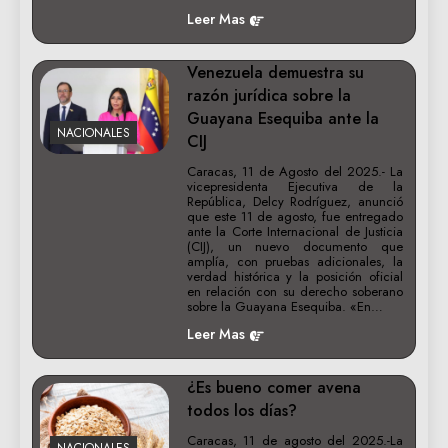
Leer Mas
Venezuela demuestra su
razón jurídica sobre la
Guayana Esequiba ante la
NACIONALES
CIJ
Caracas, 11 de Agosto del 2025.- La
vicepresidenta Ejecutiva de la
República, Delcy Rodríguez, anunció
que este 11 de agosto, fue entregado
ante la Corte Internacional de Justicia
(CIJ), un nuevo documento que
amplía, con pruebas adicionales, la
verdad histórica y la posición oficial
en relación con su derecho soberano
sobre la Guayana Esequiba. «En…
Leer Mas
¿Es bueno comer avena
todos los días?
Caracas, 11 de agosto del 2025.-La
NACIONALES