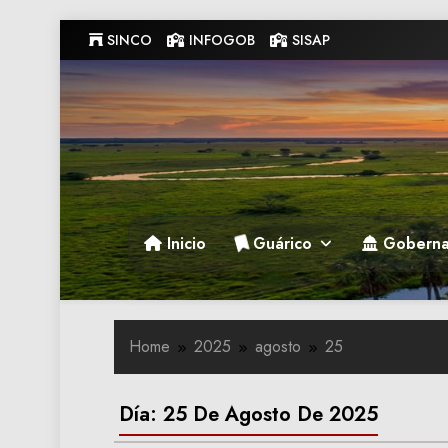
Skip
SINCO
INFOGOB
SISAP
to
content
Gobernacion de Guarico
Gobernacion de Guarico
Inicio
Guárico
Goberna
Home
2025
agosto
25
Día:
25 De Agosto De 2025