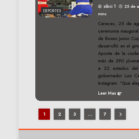
sibci 1
25 de 
DEPORTES
mins
Caracas, 25 de ago
ceremonia inaugura
de Boxeo Junior Cop
desarrolló en el gim
Aponte de la ciuda
más de 390 jóvenes
a 22 estados del 
gobernador Luis Cal
Instagram. “Que ale
Leer Mas
1
2
3
…
7