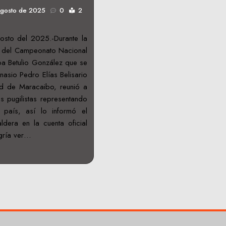
agosto de 2025
0
2
sto del 2025.-Durante la
l del Campeonato Nacional
a Betulio González que se
nasio Pedro Elías Belisario
d de Maracaibo, reunió a
 pugilistas representando
país, así lo informó el
dera en la cuenta oficial
gría ver…