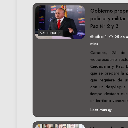
Gobierno prepa
policial y milita
Paz N° 2 y 3
NACIONALES
sibci 1
25 de 
mins
Caracas, 25 de 
vicepresidente secto
Ciudadana y Paz, D
que se prepara la 
que requiere de un
con un despliegue p
tiempo destacó que 
en territorio venezo
Leer Mas