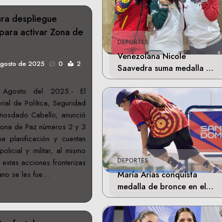
ra despliegue
r para activar Zona de
DEPORTES
Venezolana Nicole
agosto de 2025
0
2
Saavedra suma medalla de
plata en la final de Tiro
Agosto del 2025.- El
Deportivo
rial de Política, Seguridad
iosdado Cabello, anunció
Zona de Paz números 2 y 3
a planificación y cuentan
olicial y militar, al mismo
DEPORTES
estas acciones fronterizas
María Arias conquista
lano se les fue…
medalla de bronce en el
skateboarding de los
Juegos Centroamericanos