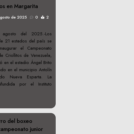
itos en Margarita
agosto de 2025
0
2
agosto del 2025.-Los
de 21 estados del país se
inaugurar el Campeonato
de Criollitos de Venezuela,
ó en el estadio Ángel Brito
do en el municipio Antolín
do Nueva Esparta. La
fundida por el Instituto
ntro del boxeo
 campeonato junior