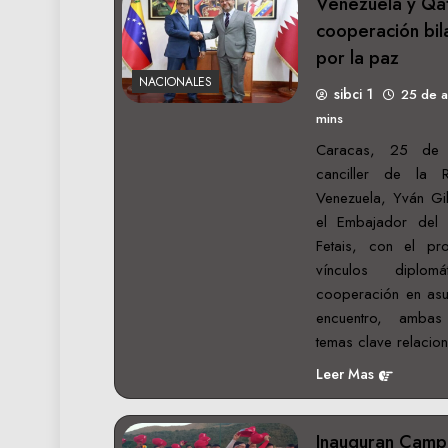
Venezuela y Qat
cooperación bil
por la paz
NACIONALES
sibci 1
25 de 
mins
Caracas, 25 de 
canciller de la R
Venezuela, Yván Gil
el Embajador del 
Fetais, con el pro
vínculos diplo
cooperación en asun
encuentro, ambas
temas clave relacio
Leer Mas
Inauguran Camp