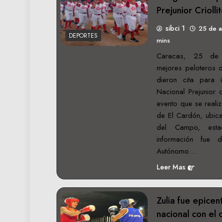
Prejunior Crioll
sibci 1
25 de 
DEPORTES
mins
Caracas, 25 de 
mejores peloteros 
dieron cita para 
Nacional Prejunior 
evento que se realiz
de El Cardón, ubica
del Campo, esta
información fue di
Autónomo…
Leer Mas
Zulia fue epice
nacional con el