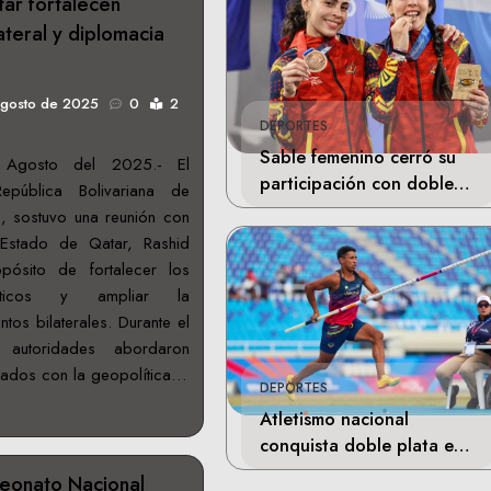
ar fortalecen
ateral y diplomacia
agosto de 2025
0
2
DEPORTES
Sable femenino cerró su
Agosto del 2025.- El
participación con doble
epública Bolivariana de
bronce en Santo Domingo
, sostuvo una reunión con
Estado de Qatar, Rashid
pósito de fortalecer los
máticos y ampliar la
tos bilaterales. Durante el
 autoridades abordaron
nados con la geopolítica…
DEPORTES
Atletismo nacional
conquista doble plata en
Santo Domingo
eonato Nacional