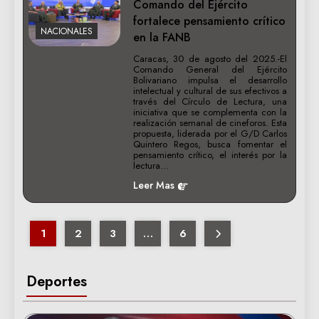
Comando del Ejército
fortalece pensamiento crítico
NACIONALES
en la FANB
Caracas, 30 de agosto del 2025.-El
Comando General del Ejército
Bolivariano impulsa el desarrollo
intelectual y cultural de sus efectivos a
través del Círculo de Lectura, una
iniciativa que se complementa con la
realización semanal de cineforos. Esta
propuesta, liderada por el G/D Carlos
Quintero Regos, busca fomentar el
pensamiento crítico, el interés por la
lectura…
Leer Mas
1
2
3
…
6
Deportes