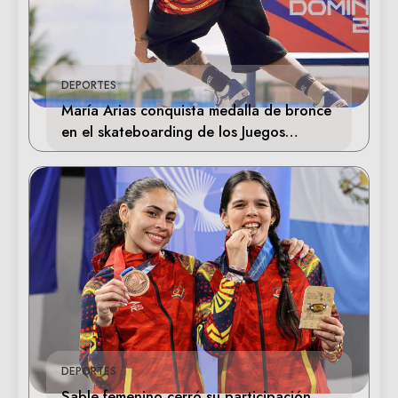
DEPORTES
María Arias conquista medalla de bronce
en el skateboarding de los Juegos
Centroamericanos
DEPORTES
Sable femenino cerró su participación