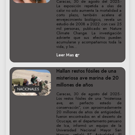
Caracas, 30 de agosto del 2025.-
La exposición repetida a olas de
calor no solo aumenta la mortalidad a
corto plazo, también acelera el
envejecimiento biológico, revela un
estudio de 2008 a 2022 con casi 25
mil personas, publicado en Nature
Climate Change. La investigación
advierte que sus efectos pueden
acumularse y acompañarnos toda la
vida, y los…
Leer Mas
Hallan restos fósiles de una
misteriosa ave marina de 20
millones de años
NACIONALES
Caracas, 30 de agosto del 2025.-
Los restos fósiles de una “misteriosa
ave, en perfecto estado de
conservación”, con aproximadamente
20 millones de años de antigüedad,
fueron encontrados en el desierto de
Ocucaje, en el departamento peruano
de Ica, informó un equipo de la
Universidad Nacional Mayor San
Marcos, señaló RT Actualidad. El