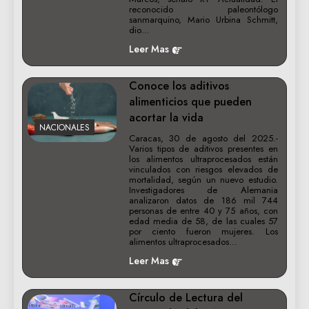
reconocido paleontólogo
sanmarquino, Mario Urbina Schmitt,
dio…
Leer Mas
Conoce los aditivos
alimenticios que pueden
acortar la vida
NACIONALES
Caracas, 30 de agosto del 2025.-
Varios tipos de aditivos presentes en
los alimentos ultraprocesados están
vinculados con riesgos elevados de
mortalidad, según un nuevo estudio.
Investigadores de Alemania
analizaron datos de 186 mil 744
personas de entre 40 y 75 años, con
edad media de 58, de las cuales 57
por ciento fueron mujeres. Los
alimentos ultraprocesados…
Leer Mas
Círculo de Lectura del