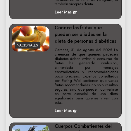
también vicepresidenta…
Leer Mas
Conoce las frutas que
pueden ser aliadas en la
dieta de personas diabéticas
NACIONALES
Caracas, 31 de agosto del 2025.-La
creencia de que quienes padecen
diabetes deben evitar el consumo de
frutas ha generado confusión,
alimentada por mensajes
contradictorios y recomendaciones
poco precisas. Expertos consultados
por Eating Well sostienen que varias
frutas recomendadas no solo resultan
seguras, sino que pueden convertirse
en parte esencial de una dieta
equilibrada para quienes viven con
esta…
Leer Mas
Cuerpos Combatientes del