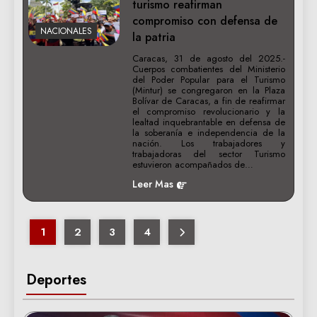
turismo reafirman
compromiso con defensa de
NACIONALES
la patria
Caracas, 31 de agosto del 2025.-
Cuerpos combatientes del Ministerio
del Poder Popular para el Turismo
(Mintur) se congregaron en la Plaza
Bolívar de Caracas, a fin de reafirmar
el compromiso revolucionario y la
lealtad inquebrantable en defensa de
la soberanía e independencia de la
nación. Los trabajadores y
trabajadoras del sector Turismo
estuvieron acompañados de…
Leer Mas
1
2
3
4
Deportes