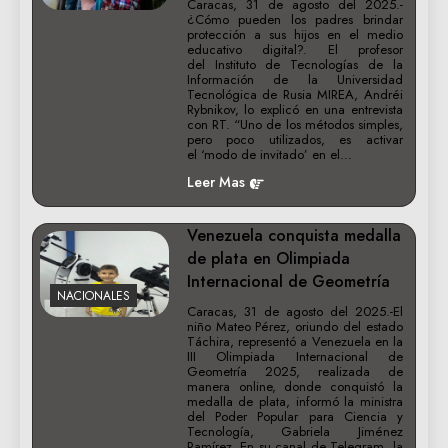
Caracas, 31 de agosto del 2025.-
¿Cómo pueden los padres brindar
protección a sus hijos en el medio
educativo digital?. El profesor
del Instituto de Tecnologías de la
Información de la Universidad
Tecnológica de Rusia MIREA, Andréi
Rybnikov, lo explicó en una entrevista
con RT. “Uno de los métodos simples,
pero poco utilizados, es activar
el ‘modo de invitado’ en el…
Leer Mas
Venezuela conquista medalla
de plata en Olimpiada
Internacional de Geometría
NACIONALES
Caracas, 31 de agosto del 2025.-El
niño Mateo Pérez, oriundo del estado
Táchira, representó a Venezuela en la
III Olimpiada Internacional de
Geometría 2025, realizada de
manera online, donde conquistó la
medalla de plata, informó la ministra
del Poder Popular para Ciencia y
Tecnología, Gabriela Jiménez
Ramírez. En su canal de Telegram, la