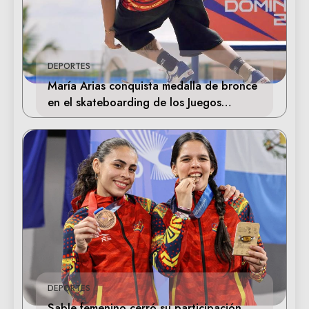
DEPORTES
María Arias conquista medalla de bronce
en el skateboarding de los Juegos
Centroamericanos
DEPORTES
Sable femenino cerró su participación