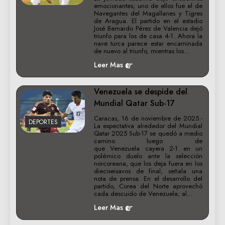
emocionantes; uno de ellos fue el de
Navegantes del Magallanes y Tigres
de Aragua. El partido en el estadio
José Bernardo Pérez de Valencia dejó
triunfo para los de casa 4-1. Ahora la
nave turca parece estar encaminada
de nuevo al triunfo, mientras los…
Leer Mas
Venezuela se despide del
Mundial Qatar Sub-17
Caracas, 16 de noviembre de 2025.-
DEPORTES
La expectativa alrededor del Mundial
Qatar 2025 Sub-17 se quedó a medio
camino luego de
que Venezuela cayera 2-1 en un
polémico duelo ante la selección
norcoreana, que los deja fuera en los
dieciseisavos de final, señala una
nota de prensa. En el desarrollo del
partido, Corea del Norte aprovechó
cada descuido de Venezuela; al…
Leer Mas