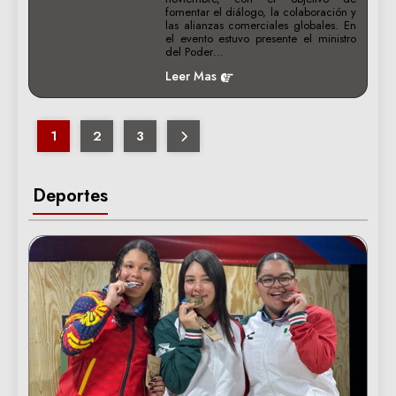
fomentar el diálogo, la colaboración y
las alianzas comerciales globales. En
el evento estuvo presente el ministro
del Poder…
Leer Mas
1
2
3
Deportes