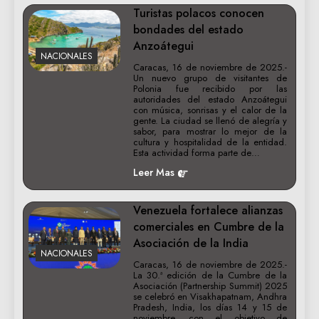
Turistas polacos conocen
bondades del estado
Anzoátegui
NACIONALES
Caracas, 16 de noviembre de 2025.-
Un nuevo grupo de visitantes de
Polonia fue recibido por las
autoridades del estado Anzoátegui
con música, sonrisas y el calor de la
gente. La ciudad se llenó de alegría y
sabor, para mostrar lo mejor de la
cultura y hospitalidad de la entidad.
Esta actividad forma parte de…
Leer Mas
Venezuela fortalece alianzas
comerciales en Cumbre de la
Asociación de la India
NACIONALES
Caracas, 16 de noviembre de 2025.-
La 30.ª edición de la Cumbre de la
Asociación (Partnership Summit) 2025
se celebró en Visakhapatnam, Andhra
Pradesh, India, los días 14 y 15 de
noviembre, con el objetivo de