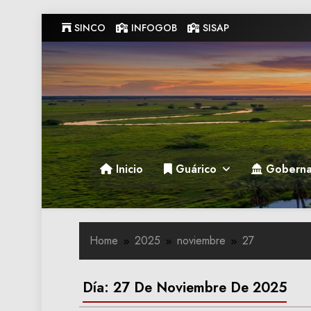
Skip
SINCO
INFOGOB
SISAP
to
content
Gobernacion de Guarico
Gobernacion de Guarico
Inicio
Guárico
Goberna
Home
2025
noviembre
27
Día:
27 De Noviembre De 2025