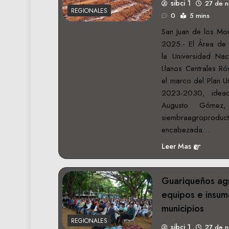
sibci 1
27 de 
REGIONALES
0
5 mins
San Juan de los Mo
2025.- El Área de 
la Universidad Nac
Llanos Centrales Ró
el marco del Plan U
2023-2030, idea
Augusto Gómez
siembraagroproducti
encabezada…
Leer Mas
Guariqueños ag
equipos e insum
municipios
REGIONALES
sibci 1
27 de 