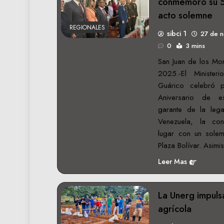
conmemoró su 5
acto solemne
REGIONALES
sibci 1
27 de 
0
3 mins
San Juan de los Mo
2025.-El Minister
Guárico celebró 
Aniversario de est
garante de la leg
Venezuela, la con
lugar con un sole
Plaza Bolívar. Asim
Leer Mas
La Unerg impuls
agrícola