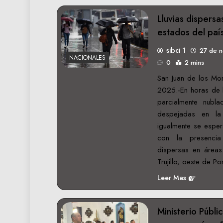
Lluvias dispersa
estados del paí
sibci 1
27 de 
NACIONALES
0
2 mins
San Juan de los Mo
2025.-En horas de 
parcialmente nubla
despejadas en la
igualmente se esper
con la presencia
dispersas en áreas
Trujillo, oeste de P
Leer Mas
Ministerio Públi