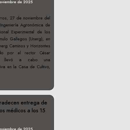
noviembre de 2025
rros, 27 de noviembre del
Ingeniería Agronómica de
ional Experimental de los
mulo Gallegos (Unerg), en
nerg Caminos y Horizontes
do por el rector César
, llevó a cabo una
va en la Casa de Cultivo,
radecen entrega de
os médicos a los 15
noviembre de 2025