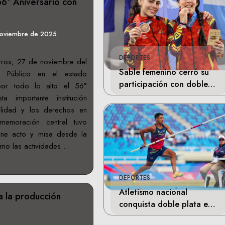
6° Aniversario con
noviembre de 2025
DEPORTES
rros, 27 de noviembre del
Sable femenino cerró su
io Público en el estado
participación con doble
por todo lo alto el 56°
bronce en Santo Domingo
a importante institución
alidad y los derechos en
memoración central tuvo
mne acto y misa desde la
ismo las actividades…
DEPORTES
Atletismo nacional
a la producción
conquista doble plata en
Santo Domingo