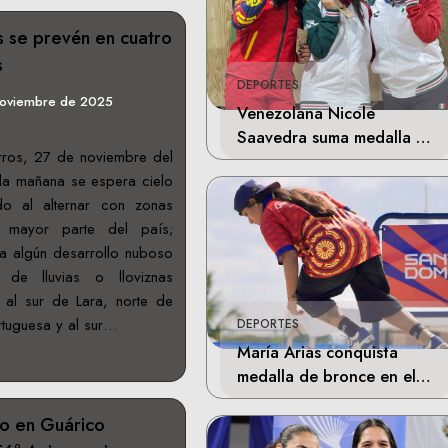
s se prevén en cuatro
s
DEPORTES
noviembre de 2025
Venezolana Nicole
Saavedra suma medalla de
rros, 27 de noviembre del
plata en la final de Tiro
la mañana se espera cielo
Deportivo
do al alternar con zonas
 mayor parte del país;
a algún desarrollo nuboso
 de lluvias o lloviznas
 al sur de Lara, norte de
ortuguesa y al sur…
DEPORTES
María Arias conquista
medalla de bronce en el
skateboarding de los
co en Guárico
Juegos Centroamericanos