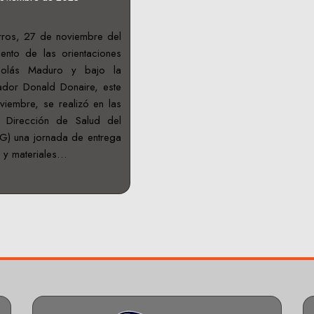
rros, 27 de noviembre del
ento de las orientaciones
icolás Maduro y bajo la
ador Donald Donaire, este
iembre, se realizó en las
a Dirección de Salud del
G) una jornada de entrega
 y materiales…