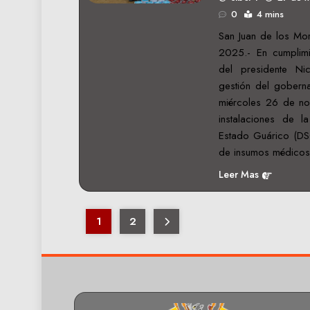
0
4 mins
San Juan de los Mo
2025.- En cumplimi
del presidente N
gestión del gobern
miércoles 26 de nov
instalaciones de l
Estado Guárico (DS
de insumos médicos
Leer Mas
1
2