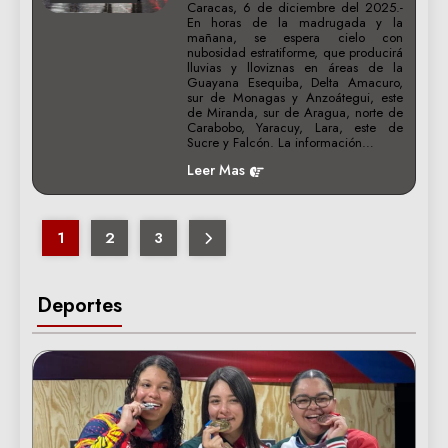
Caracas, 6 de diciembre del 2025.-
En horas de la madrugada y la
mañana, se espera cielo con
nubosidad estratiforme, que producirá
lluvias y lloviznas en áreas de la
Guayana Esequiba, Delta Amacuro,
sur de Monagas y Anzoátegui, este
de Miranda, sur de Aragua, norte de
Carabobo, Yaracuy, Lara, este de
Sucre y Falcón. La información…
Leer Mas
1
2
3
Deportes