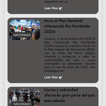
masculina con un…
Leer Mas
Inicia el Plan Nacional
«Venezuela Ríe Navidades
2025»
NACIONALES
Caracas, 6 de diciembre del 2025.-El
plan «Venezuela Ríe Navidades
2025» se puso en marcha a través de
la Red Integral de Recreación (REIR),
con la meta de llevar alegría,
diversión y recreación a todas las
comunidades del país y cuyas
actividades se extenderán durante
todo el mes de enero de 2026. Este
despliegue de…
Leer Mas
Lluvias y nubosidad
afectarán gran parte del país
este sábado
NACIONALES