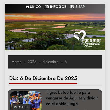
Skip
SINCO
INFOGOB
SISAP
to
content
Gobernacion
Gobernacion de Guarico
de Guarico
Home
2025
diciembre
6
Día:
6 De Diciembre De 2025
Tigres bateó fuerte para
vengarse de Águilas y dividir
en el doble juego
DEPORTES