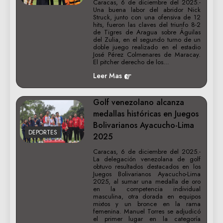
Caracas, 6 de diciembre del 2025.-
Una buena labor del abridor Nick
Struck, junto con una ofensiva de 12
hits, fueron las claves del triunfo 8-2
de Tigres de Aragua sobre Águilas
del Zulia, en el segundo turno de un
doble juego realizado en el estadio
José Pérez Colmenares de Maracay.
El pitcher derecho de los…
Leer Mas
Golf venezolano alcanza
medallas históricas en Juegos
Bolivarianos Ayacucho-Lima
DEPORTES
2025
Caracas, 6 de diciembre del 2025.-
La delegación venezolana de golf
obtuvo resultados destacados en los
Juegos Bolivarianos Ayacucho-Lima
2025, al sumar una medalla de oro
en la competencia individual
masculina, otra dorada en equipos
mixtos y un bronce en la rama
femenina. Manuel Torres se adjudicó
el primer lugar en la categoría