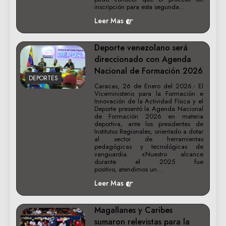
inscripción para esta segunda…
Leer Mas
Deporte venezolano será
direccionado con Agenda
Nacional de Formación 2026
DEPORTES
Caracas, 26 de Enero del 2026.- El
Viceministerio para la Formación e
Innovación de la Actividad Física y el
Deporte presentó la Agenda Nacional
de Formación 2026 en materia
deportiva, ante los presidentes de
Institutos Regionales, orientado a dotar
al sector de herramientas
pedagógicas y tecnológicas de
vanguardia. «Nuestro alcance
durante el 2025 fue
positivo, atendimos un…
Leer Mas
Magallanes y Caribes
sumaron relevistas para la