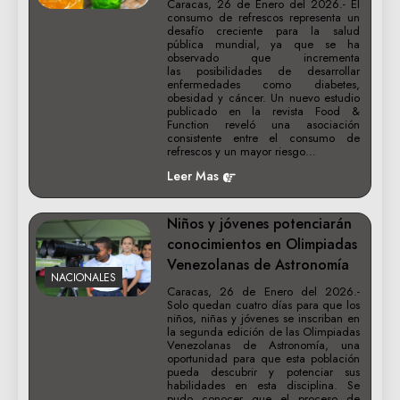
Caracas, 26 de Enero del 2026.- El
consumo de refrescos representa un
desafío creciente para la salud
pública mundial, ya que se ha
observado que incrementa
las posibilidades de desarrollar
enfermedades como diabetes,
obesidad y cáncer. Un nuevo estudio
publicado en la revista Food &
Function reveló una asociación
consistente entre el consumo de
refrescos y un mayor riesgo…
Leer Mas
Niños y jóvenes potenciarán
conocimientos en Olimpiadas
Venezolanas de Astronomía
NACIONALES
Caracas, 26 de Enero del 2026.-
Solo quedan cuatro días para que los
niños, niñas y jóvenes se inscriban en
la segunda edición de las Olimpiadas
Venezolanas de Astronomía, una
oportunidad para que esta población
pueda descubrir y potenciar sus
habilidades en esta disciplina. Se
pudo conocer que el proceso de