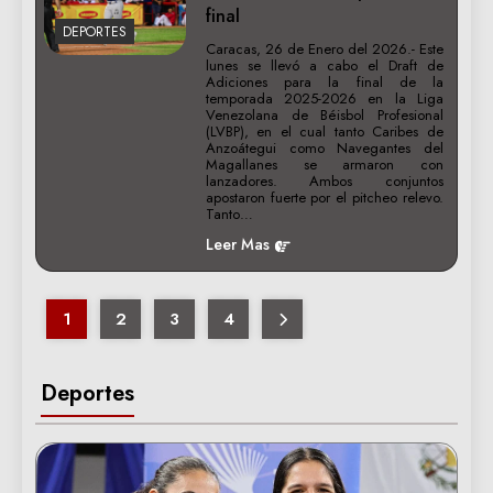
final
DEPORTES
Caracas, 26 de Enero del 2026.- Este
lunes se llevó a cabo el Draft de
Adiciones para la final de la
temporada 2025-2026 en la Liga
Venezolana de Béisbol Profesional
(LVBP), en el cual tanto Caribes de
Anzoátegui como Navegantes del
Magallanes se armaron con
lanzadores. Ambos conjuntos
apostaron fuerte por el pitcheo relevo.
Tanto…
Leer Mas
1
2
3
4
Deportes