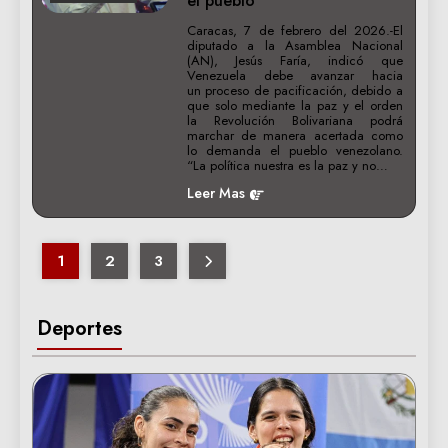
el pueblo
Caracas, 7 de febrero del 2026.-El
diputado a la Asamblea Nacional
(AN), Jesús Faría, indicó que
Venezuela debe avanzar hacia
un proceso de pacificación, debido a
que solo mediante la paz y el orden
la Revolución Bolivariana podrá
marchar de manera acertada como
lo demanda el pueblo venezolano.
“La política nuestra es la paz y no…
Leer Mas
1
2
3
Deportes