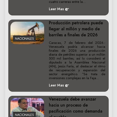
cuatro carreras entre la…
Leer Mas
Producción petrolera puede
llegar al millón y medio de
barriles a finales de 2026
NACIONALES
Caracas, 7 de febrero del 2026.-
Venezuela podría alcanzar hacia
finales de 2026 una producción
diaria de petróleo superior a un millón
500 mil barriles; así lo consideró el
diputado a la Asamblea Nacional
(AN), Jesús Faría, al destacar el ritmo
de recuperación y expansión del
sector energético. “Se trata de
inversiones complejas en la Faja…
Leer Mas
Venezuela debe avanzar
hacia un proceso de
pacificación como demanda
NACIONALES