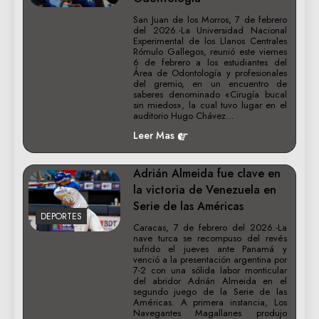
San Juan de los Morros, 7 de febrero
del 2026.-La Universidad Nacional
Experimental de los Llanos Centrales
Rómulo Gallegos, reunió este viernes
6 de febrero a los estudiantes del
Área de Odontología y profesionales
del gremio, en un encuentro de
saberes denominado «Cirugía bucal
sin miedos», la cual tuvo lugar en el
auditorio Hugo Chávez…
Leer Mas
Adrián Almeida fue clave en
la victoria de Venezuela en
Serie de las Américas
DEPORTES
Caracas, 7 de febrero del 2026.-La
nave turca se recompuso del revés
sufrido el jueves ante Panamá y
venció a la presentación argentina por
7-2 con una sólida labor monticular
del abridor Adrián Almeida en el
segundo juego de la Serie de las
Américas. A primera instancia, Los
Navegantes Magallanes produjo