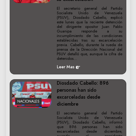
El secretario general del Partido
Socialista Unido de Venezuela
(PSUV), Diosdado Cabello, explicó
este lunes que la reciente detención
del dirigente opositor Juan Pablo
Guanipa responde a su
incumplimiento de las condiciones
establecidas tras su excarcelación
previa. Cabello, durante la rueda de
prensa de la Dirección Nacional del
PSUV detalló que, aunque la cifra de
detenidos…
Leer Mas
Diosdado Cabello: 896
personas han sido
excarceladas desde
NACIONALES
diciembre
El secretario general del Partido
Socialista Unido de Venezuela
(PSUV), Diosdado Cabello, informó
que 896 personas han sido
excarceladas desde diciembre,
cuando el presidente