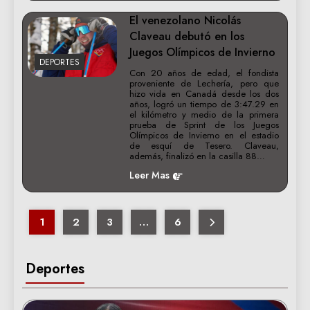
El venezolano Nicolás
Claveau debutó en los
Juegos Olímpicos de Invierno
DEPORTES
Con 20 años de edad, el fondista
proveniente de Lechería, pero que
hizo vida en Canadá desde los dos
años, logró un tiempo de 3:47.29 en
el kilómetro y medio de la primera
prueba de Sprint de los Juegos
Olímpicos de Invierno en el estadio
de esquí de Tesero. Claveau,
además, finalizó en la casilla 88…
Leer Mas
1
2
3
…
6
Deportes