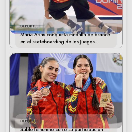
DEPORTES
María Arias conquista medalla de bronce
en el skateboarding de los Juegos
Centroamericanos
DEPORTES
Sable femenino cerró su participación