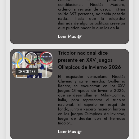
constitucional, Nicolás Maduro,
ordenó la revisión de casos. «Han
salido 897 personas, no había pasado
nada… hasta que la estupidez
ilustrada de algunos políticos creyeron
que pueden hacer lo que les da la…
Leer Mas
Tricolor nacional dice
presente en XXV Juegos
Olímpicos de Invierno 2026
DEPORTES
El esquiador venezolano Nicolás
Claveau y su entrenador, Guillermo
Racero, se encuentran en los XXV
Juegos Olímpicos de Invierno 2026,
que se desarrollan en Milán-Cortina,
Italia, para representar el tricolor
nacional. El experto en esquí de
fondo, junto a Racero, hicieron historia
en los Juegos Olímpicos de Invierno,
luego de desfilar con el hermoso
tricolor…
Leer Mas