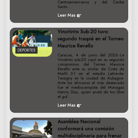
Centroamericanos y del Caribe
Santo…
Leer Mas
Vinotinto Sub-20 tuvo
segundo traspié en el Torneo
Maurice Revello
DEPORTES
Caracas, 4 de junio del 2026.-La
Vinotinto sub-20 cayó en su segundo
compromiso del Torneo Maurice
Revello ante su similar de Costa de
Marfil 3-1 en el estadio Latrre-de-
Tassigny en la ciudad de Aubagne.
Ante los africanos el más destacado
fue el mediocampista del Monagas
Henrry Díaz, quien anotó de tiro libre
el gol…
Leer Mas
Asamblea Nacional
conformará una comisión
multidisciplinaria para frenar