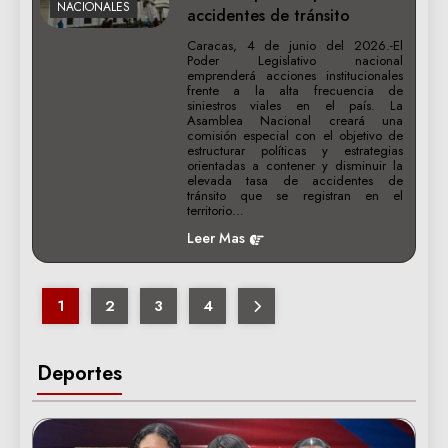
NACIONALES
accidentes de tránsito
Caracas, 4 de junio del 2026.-El
Poder Legislativo nacional
emprenderá acciones institucionales
frente a la alta frecuencia de
siniestros viales en el país. La
Asamblea Nacional creará una
comisión especial con el objetivo de
estructurar políticas y estrategias
orientadas a contener y disminuir la
elevada tasa de accidentes de
tránsito que se registran en el
territorio…
Leer Mas
1
2
3
4
Deportes