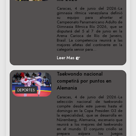
Caracas, 4 de junio del 2026.-La
gimnasia rítmica venezolana definió
su equipo para afrontar el
Campeonato Panamericano Adulto de
Gimnasia Rítmica Río 2026, que se
disputará del 5 al 7 de junio en la
Arena Carioca de Río de Janeiro,
Brasil. La competencia reunirá a las
mejores atletas del continente en la
categoría senior para…
Leer Mas
Taekwondo nacional
competirá por puntos en
Alemania
DEPORTES
Caracas, 4 de junio del 2026.-La
selección nacional de taekwondo
compite desde este jueves hasta el
domingo en la Copa Presiden G3 de
la especialidad, que se desarrolla en
Núremberg, Alemania, escenario que
reunirá a los mejores del taekwondo
en el mundo. El conjunto criollo se
prepara asípara los Juegos