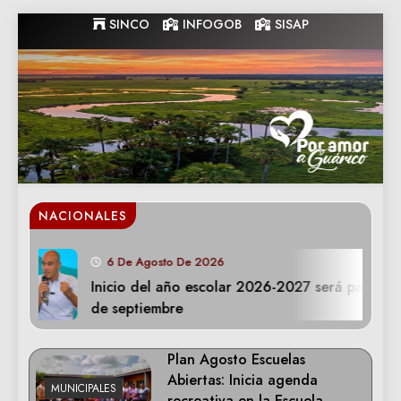
Skip
SINCO
INFOGOB
SISAP
to
content
Gobernacion
Gobernacion de Guarico
de Guarico
NACIONALES
6 De Agosto De 2026
Inicio del año escolar 2026-2027 será para el 1
de septiembre
Plan Agosto Escuelas
Abiertas: Inicia agenda
MUNICIPALES
recreativa en la Escuela