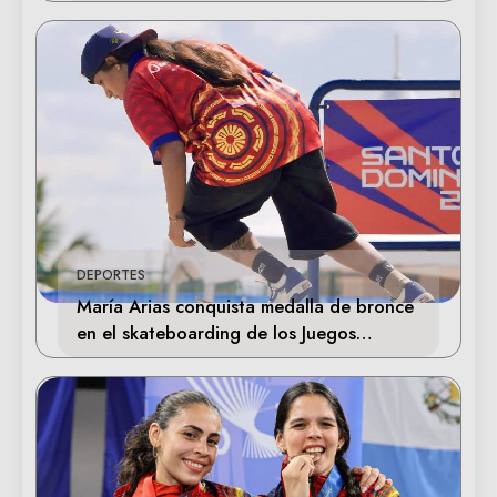
Deportivo
DEPORTES
María Arias conquista medalla de bronce
en el skateboarding de los Juegos
Centroamericanos