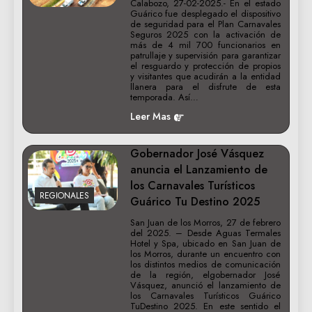
Calabozo, 27-02-2025.- En el estado
Guárico fue desplegado el dispositivo
de seguridad para el Plan Carnavales
Seguros 2025 con la activación de
más de 4 mil 700 funcionarios en
patrullaje y supervisión para garantizar
el resguardo y protección de propios
y visitantes que acudirán a la entidad
llanera para el disfrute de esta
temporada. Así…
Leer Mas
Gobernador José Vásquez
anuncia el Lanzamiento de
los Carnavales Turísticos
REGIONALES
Guárico Tu Destino 2025
San Juan de los Morros, 27 de febrero
del 2025. – Desde Aguas Termales
Hotel y Spa, ubicado en San Juan de
los Morros, durante un encuentro con
los distintos medios de comunicación
de la región, elgobernador José
Vásquez, anunció el lanzamiento de
los Carnavales Turísticos Guárico
TuDestino 2025. En este sentido el