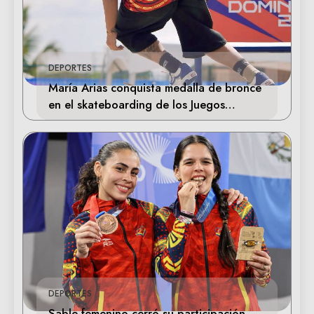
DEPORTES
María Arias conquista medalla de bronce
en el skateboarding de los Juegos
Centroamericanos
DEPORTES
Sable femenino cerró su participación