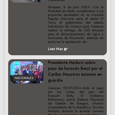
Parapara. 8 de Julio 2024.- Con la
finalidad de darle cumplimiento a los
proyectos aprobados en la Consulta
Popular Nacional para el sector El
Toco, el gobernador del estado
bolivariano de Guárico José Vásquez
realizó la entrega de 230 tanques
para el almacenamiento de agua y
luminarias de Alcaraván, además de
anunciar la aprobación de…
Leer Mas
Presidente Maduro sobre
paso de huracán Beryl por el
Caribe: Nosotros estamos en
NACIONALES
guardia
Caracas, 02-07-2024.-Ante el paso
por las costas del país del
huracán Berly, el Gobierno
Bolivariano, activó Sistema Nacional
de Gestión de Riesgos, informó
el presidente de la República, Nicolás
Maduro, durante la emisión número
52 de su programa Con Maduro +.