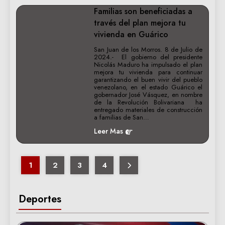
Familias son beneficiadas a
través del plan mejora tu
vivienda en Guárico
San Juan de los Morros. 8 de Julio de
2024.- El gobierno del presidente
Nicolás Maduro ha impulsado el plan
mejora tu vivienda para continuar
garantizando el buen vivir del pueblo
venezolano, en el estado Guárico el
gobernador José Vásquez, en nombre
de la Revolución Bolivariana ha
entregado materiales de construcción
a familias de San…
Leer Mas
1
2
3
4
Deportes