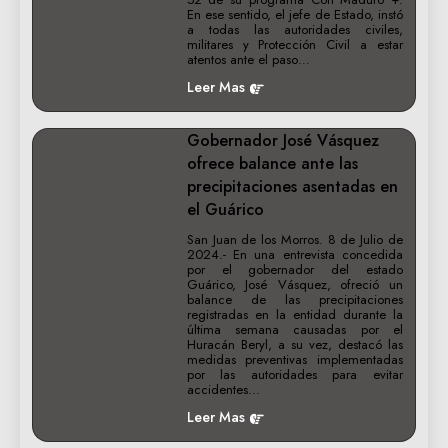
En ese sentido, el jefe de Estado, instó
a todas las autoridades civiles,
militares y Protección Civil a estar
atentos ante el paso…
Leer Mas
REGIONALES
Gobernador José Vásquez
ofrece balance ante las
precipitaciones asentadas en
el Guárico
San Juan de los Morros. 8 de Julio de
2024.- En una entrevista concedida
por el gobernador del estado
Guárico, José Vásquez, ofreció un
balance de las precipitaciones
registradas en la entidad durante la
última semana causadas por el
Huracán Beryl, a su vez, destacó las
medidas preventivas implementadas
por las autoridades para evitar
accidentes…
Leer Mas
REGIONALES