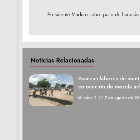
Navegación
de
Presidente Maduro sobre paso de huracán 
entradas
Noticias Relacionadas
Avanzan labores de mante
colocación de mezcla asfá
sibci 1
7 de agosto de 2