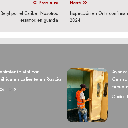
Previous:
Next:
Beryl por el Caribe: Nosotros
Inspección en Ortiz confirma e
estamos en guardia
2024
nimiento vial con
Avanza 
ltica en caliente en Roscío
Centro
tucupi
026
0
sibci 