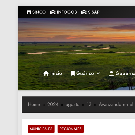
Skip
SINCO
INFOGOB
SISAP
to
content
Gobernacion de Guarico
Gobernacion de Guarico
Inicio
Guárico
Goberna
Home
2024
agosto
13
Avanzando en el 
MUNICIPALES
REGIONALES