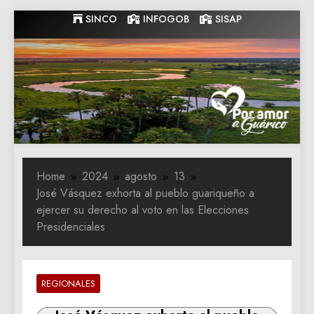
Skip
SINCO
INFOGOB
SISAP
to
content
Gobernacion
Gobernacion de Guarico
de Guarico
Home
2024
agosto
13
José Vásquez exhorta al pueblo guariqueño a
ejercer su derecho al voto en las Elecciones
Presidenciales
REGIONALES