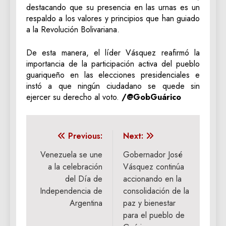
destacando que su presencia en las urnas es un
respaldo a los valores y principios que han guiado
a la Revolución Bolivariana.
De esta manera, el líder Vásquez reafirmó la
importancia de la participación activa del pueblo
guariqueño en las elecciones presidenciales e
instó a que ningún ciudadano se quede sin
ejercer su derecho al voto.
/@GobGuárico
Navegación
Previous:
Next:
de
Venezuela se une
Gobernador José
a la celebración
Vásquez continúa
entradas
del Día de
accionando en la
Independencia de
consolidación de la
Argentina
paz y bienestar
para el pueblo de