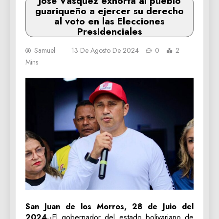
José Vásquez exhorta al pueblo
guariqueño a ejercer su derecho
al voto en las Elecciones
Presidenciales
Samuel
13 De Agosto De 2024
0
2
Mins
San Juan de los Morros, 28 de Juio del
2024.-
El gobernador del estado bolivariano de