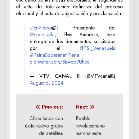
el acta de totalización definitiva del proceso
electoral y el acta de adjudicación y proclamación.
#EnVideo
| Presidente del
@cneesvzla
, Elvis Amoroso, hizo
entrega de los documentos solicitados
por el
@TSJ_Venezuela
#PatriaSoberanaYPlena
pic.twitter.com/5b4bb9Uhcc
— VTV CANAL 8 (@VTVcanal8)
August 5, 2024
Navegación
Previous:
Next:
de
China lanza con
Pueblo
éxito nuevo grupo
revolucionario
entradas
de satélites
marcha este