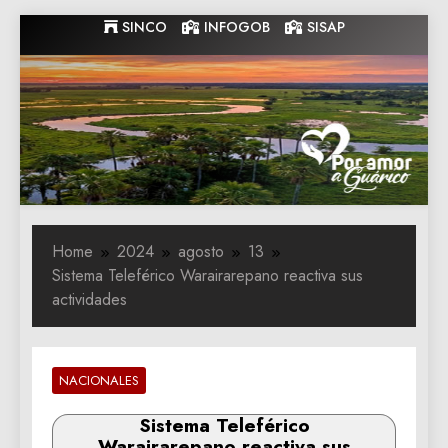
Skip
SINCO
INFOGOB
SISAP
to
content
Gobernacion
Gobernacion de Guarico
de Guarico
Home
2024
agosto
13
Sistema Teleférico Warairarepano reactiva sus
actividades
NACIONALES
Sistema Teleférico
Warairarepano reactiva sus