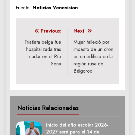
Fuente:
Noticias Venevision
Navegación
Previous:
Next:
de
Triatleta belga fue
Mujer falleció por
hospitalizada tras
impacto de un dron
entradas
nadar en el Río
en un edificio en la
Sena
región rusa de
Bélgorod
Noticias Relacionadas
Inicio del año escolar 2026-
2027 será para el 14 de