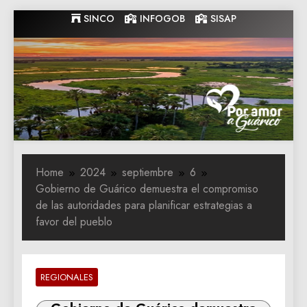
Skip
SINCO
INFOGOB
SISAP
to
content
Gobernacion
Gobernacion de Guarico
de Guarico
Home
2024
septiembre
6
Gobierno de Guárico demuestra el compromiso
de las autoridades para planificar estrategias a
favor del pueblo
REGIONALES