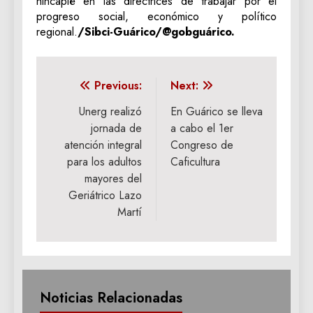
hincapié en las directrices de trabajar por el
progreso social, económico y político
regional.
/Sibci-Guárico/@gobguárico.
Navegación
Previous:
Next:
de
Unerg realizó
En Guárico se lleva
jornada de
a cabo el 1er
entradas
atención integral
Congreso de
para los adultos
Caficultura
mayores del
Geriátrico Lazo
Martí
Noticias Relacionadas