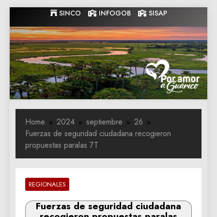
Skip
SINCO
INFOGOB
SISAP
to
content
Gobernacion
Gobernacion de Guarico
de Guarico
Home
2024
septiembre
26
Fuerzas de seguridad ciudadana recogieron
propuestas paralas 7T
REGIONALES
Fuerzas de seguridad ciudadana
recogieron propuestas paralas