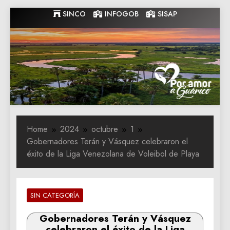
Skip
SINCO
INFOGOB
SISAP
to
content
Gobernacion
Gobernacion de Guarico
de Guarico
Home
2024
octubre
1
Gobernadores Terán y Vásquez celebraron el
éxito de la Liga Venezolana de Voleibol de Playa
SIN CATEGORÍA
Gobernadores Terán y Vásquez
celebraron el éxito de la Liga