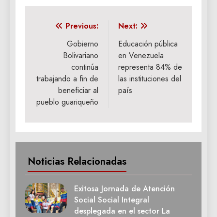
Navegación
Previous:
Next:
de
Gobierno
Educación pública
Bolivariano
en Venezuela
entradas
continúa
representa 84% de
trabajando a fin de
las instituciones del
beneficiar al
país
pueblo guariqueño
Noticias Relacionadas
Exitosa Jornada de Atención
Social Social Integral
desplegada en el sector La