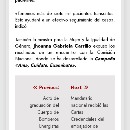
pacientes.
«Tenemos más de siete mil pacientes transcritos.
Esto ayudará a un efectivo seguimiento del caso»,
indicó.
También la ministra para la Mujer y la Igualdad de
Género,
Jhoanna Gabriela Carrillo
expuso los
resultados de un encuentro con la Comisión
Nacional, donde se ha desarrollado la
Campaña
«Ama, Cuídate, Examínate».
Navegación
Previous:
Next:
de
Acto de
Mandatario
graduación del
nacional recibió las
entradas
Cuerpo de
Cartas
Bomberos
Credenciales del
Unergistas
embajador de