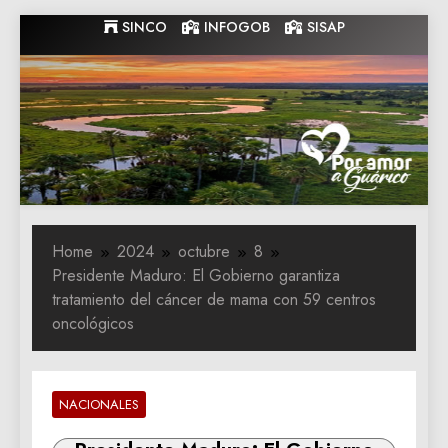
Skip
SINCO
INFOGOB
SISAP
to
content
Gobernacion
Gobernacion de Guarico
de Guarico
Home
2024
octubre
8
Presidente Maduro: El Gobierno garantiza
tratamiento del cáncer de mama con 59 centros
oncológicos
NACIONALES