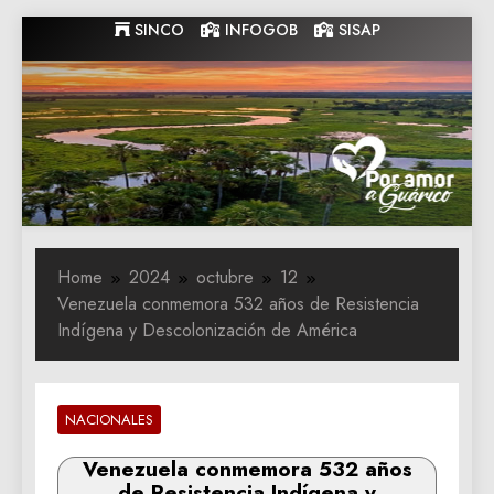
Skip
SINCO
INFOGOB
SISAP
to
content
Gobernacion
Gobernacion de Guarico
de Guarico
Home
2024
octubre
12
Venezuela conmemora 532 años de Resistencia
Indígena y Descolonización de América
NACIONALES
Venezuela conmemora 532 años
de Resistencia Indígena y