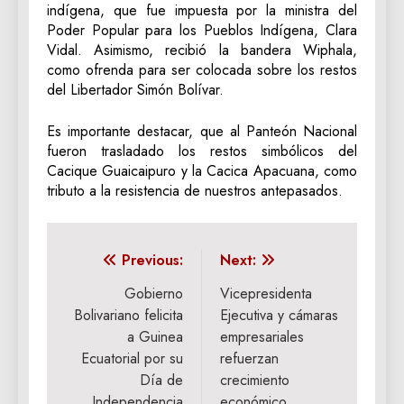
indígena, que fue impuesta por la ministra del
Poder Popular para los Pueblos Indígena, Clara
Vidal. Asimismo, recibió la bandera Wiphala,
como ofrenda para ser colocada sobre los restos
del Libertador Simón Bolívar.
Es importante destacar, que al Panteón Nacional
fueron trasladado los restos simbólicos del
Cacique Guaicaipuro y la Cacica Apacuana, como
tributo a la resistencia de nuestros antepasados.
Navegación
Previous:
Next:
de
Gobierno
Vicepresidenta
Bolivariano felicita
Ejecutiva y cámaras
entradas
a Guinea
empresariales
Ecuatorial por su
refuerzan
Día de
crecimiento
Independencia
económico