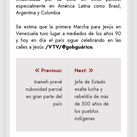
especialmente en América Latina como Brasil,
Argentina y Colombia.
Se estima que la primera Marcha para Jesús en
Venezuela tuvo lugar a mediados de los años 90
y hoy en día el país sigue celebrando en las
calles a Jesús.
/VTV/@gobguárico.
Navegación
Previous:
Next:
de
Inameh prevé
Jefe de Estado
nubosidad parcial
exalta lucha y
entradas
en gran parte del
rebeldía de más
país
de 500 años de
los pueblos
indígenas