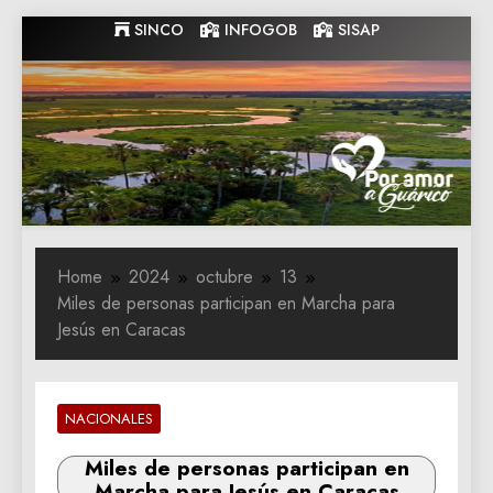
Skip
SINCO
INFOGOB
SISAP
to
content
Gobernacion
Gobernacion de Guarico
de Guarico
Home
2024
octubre
13
Miles de personas participan en Marcha para
Jesús en Caracas
NACIONALES
Miles de personas participan en
Marcha para Jesús en Caracas