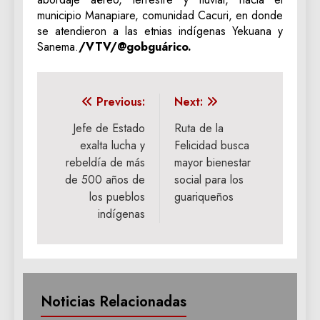
municipio Manapiare, comunidad Cacuri, en donde
se atendieron a las etnias indígenas Yekuana y
Sanema.
/VTV/@gobguárico.
Navegación
Previous:
Next:
de
Jefe de Estado
Ruta de la
exalta lucha y
Felicidad busca
entradas
rebeldía de más
mayor bienestar
de 500 años de
social para los
los pueblos
guariqueños
indígenas
Noticias Relacionadas