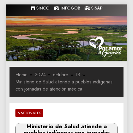
Skip
SINCO
INFOGOB
SISAP
to
content
Gobernacion
Gobernacion de Guarico
de Guarico
Home
2024
octubre
13
Ministerio de Salud atiende a pueblos indígenas
con jornadas de atención médica
NACIONALES
Ministerio de Salud atiende a
pueblos indígenas con jornadas