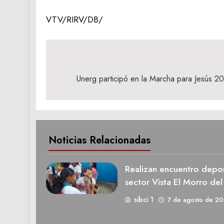
VTV/RIRV/DB/
Navegación
de
Unerg participó en la Marcha para Jesús 2
entradas
Noticias Relacionadas
Realizan encuentro deport
sector Vista El Morro del
sibci 1
7 de agosto de 2