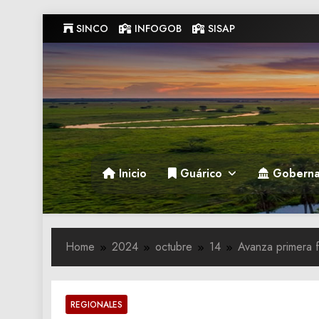
Skip
SINCO
INFOGOB
SISAP
to
content
Gobernacion de Guarico
Gobernacion de Guarico
Inicio
Guárico
Goberna
Home
2024
octubre
14
Avanza primera f
REGIONALES