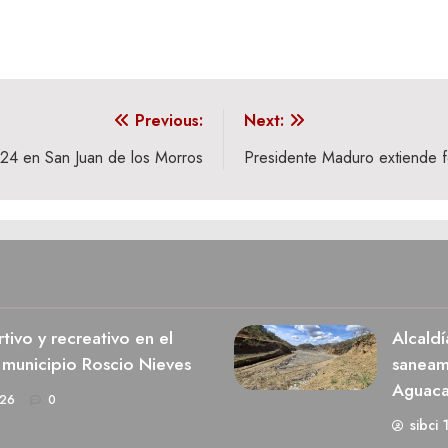
Previous:
Next:
024 en San Juan de los Morros
Presidente Maduro extiende fe
ivo y recreativo en el
Alcaldí
 municipio Roscio Nieves
saneami
Aguaca
026
0
sibci 