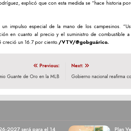
 Rodríguez, explicó que con esta medida se “hace historia po
.
rá un impulso especial de la mano de los campesinos. “U
ción en cuanto al precio y el suministro de combustible a 
 creció un 16.7 por ciento.
/VTV/@gobguárico.
Previous:
Next:
remio Guante de Oro en la MLB
Gobierno nacional reafirma co
026-2027 será para el 14
Plan V