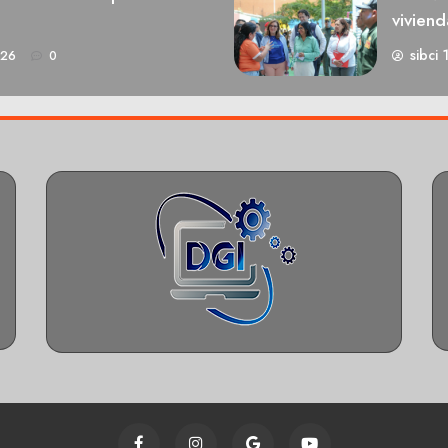
viviend
sibci 
026
0