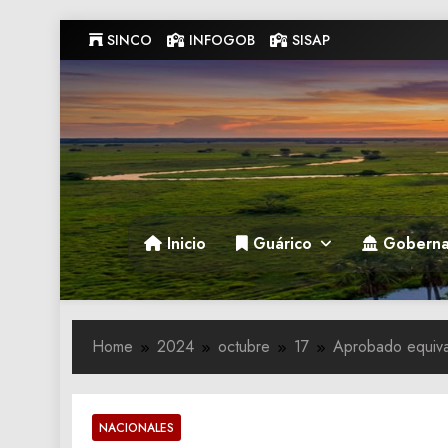
Skip
SINCO
INFOGOB
SISAP
to
content
Gobernacion de Guarico
Gobernacion de Guarico
Inicio
Guárico
Goberna
Home
2024
octubre
17
Aprobado equival
NACIONALES