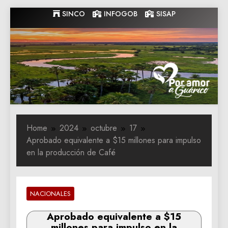
Skip
SINCO
INFOGOB
SISAP
to
content
Gobernacion
Gobernacion de Guarico
de Guarico
Home
2024
octubre
17
Aprobado equivalente a $15 millones para impulso
en la producción de Café
NACIONALES
Aprobado equivalente a $15
millones para impulso en la