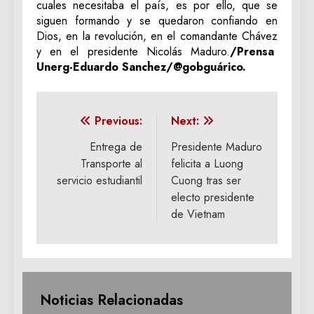
cuales necesitaba el país, es por ello, que se
siguen formando y se quedaron confiando en
Dios, en la revolución, en el comandante Chávez
y en el presidente Nicolás Maduro.
/Prensa
Unerg-Eduardo Sanchez/@gobguárico.
Navegación
Previous:
Next:
de
Entrega de
Presidente Maduro
Transporte al
felicita a Luong
entradas
servicio estudiantil
Cuong tras ser
electo presidente
de Vietnam
Noticias Relacionadas