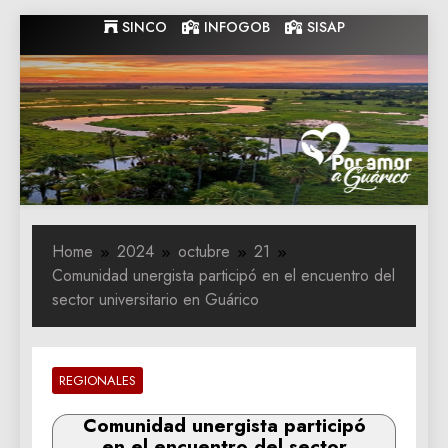
Skip
SINCO
INFOGOB
SISAP
to
content
Gobernacion
Gobernacion de Guarico
de Guarico
Home
2024
octubre
21
Comunidad unergista participó en el encuentro del
sector universitario en Guárico
REGIONALES
Comunidad unergista participó
en el encuentro del sector