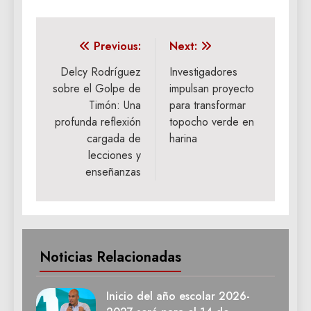
Navegación
Previous:
Next:
de
Delcy Rodríguez
Investigadores
sobre el Golpe de
impulsan proyecto
entradas
Timón: Una
para transformar
profunda reflexión
topocho verde en
cargada de
harina
lecciones y
enseñanzas
Noticias Relacionadas
Inicio del año escolar 2026-