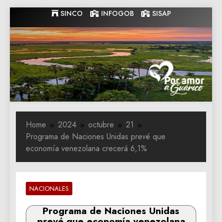
Skip
SINCO
INFOGOB
SISAP
to
content
Gobernacion
Gobernacion de Guarico
de Guarico
Home
2024
octubre
21
Programa de Naciones Unidas prevé que
economía venezolana crecerá 6,1%
NACIONALES
Programa de Naciones Unidas
prevé que economía venezolana